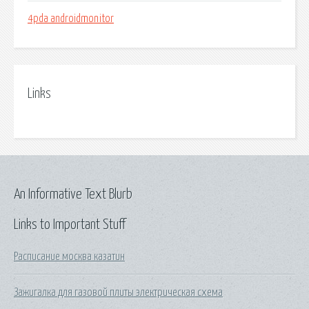
4pda androidmonitor
Links
An Informative Text Blurb
Links to Important Stuff
Расписание москва казатин
Зажигалка для газовой плиты электрическая схема