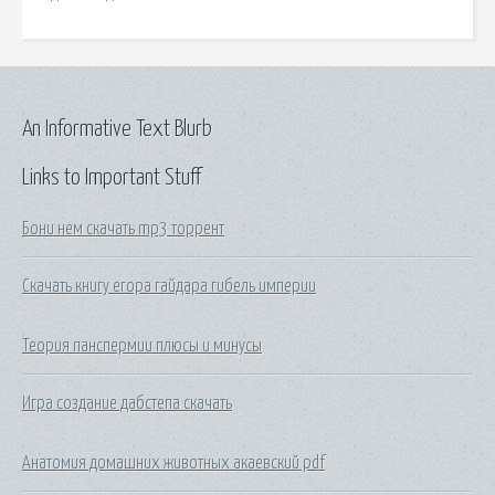
An Informative Text Blurb
Links to Important Stuff
Бони нем скачать mp3 торрент
Скачать книгу егора гайдара гибель империи
Теория панспермии плюсы и минусы
Игра создание дабстепа скачать
Анатомия домашних животных акаевский pdf