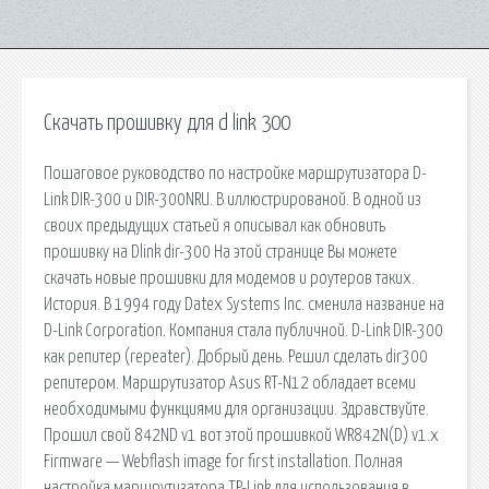
Скачать прошивку для d link 300
Пошаговое руководство по настройке маршрутизатора D-
Link DIR-300 и DIR-300NRU. В иллюстрированой. В одной из
своих предыдущих статьей я описывал как обновить
прошивку на Dlink dir-300 На этой странице Вы можете
скачать новые прошивки для модемов и роутеров таких.
История. В 1994 году Datex Systems Inc. сменила название на
D-Link Corporation. Компания стала публичной. D-Link DIR-300
как репитер (repeater). Добрый день. Решил сделать dir300
репитером. Маршрутизатор Asus RT-N12 обладает всеми
необходимыми функциями для организации. Здравствуйте.
Прошил свой 842ND v1 вот этой прошивкой WR842N(D) v1.x
Firmware — Webflash image for first installation. Полная
настройка маршрутизатора TP-Link для использования в