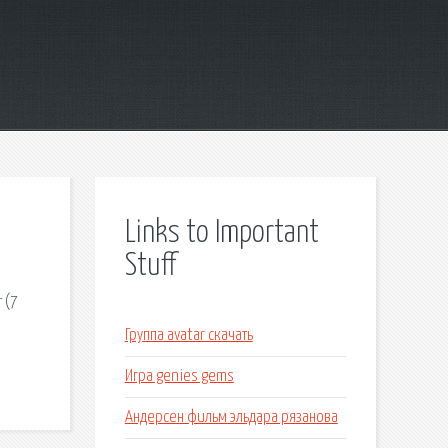
Links to Important
Stuff
 (7
Группа avatar скачать
Игра genies gems
Андерсен фильм эльдара рязанова