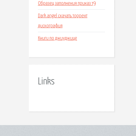
Образец заполнения приказ т9
Dark angel скачать торрент
дискография
Книги по джиуджице
Links