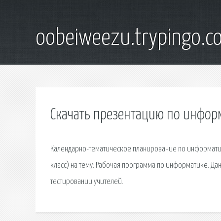
oobeiweezu.trypingo.c
Скачать презентацию по информ
Календарно-тематическое планирование по информатике 
класс) на тему: Рабочая программа по информатике. Да
тестировании учителей.