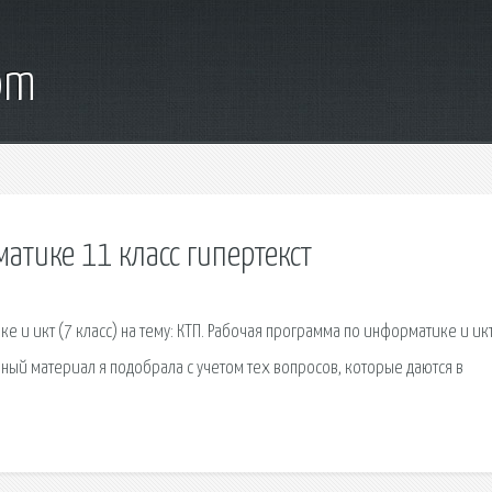
om
атике 11 класс гипертекст
и икт (7 класс) на тему: КТП. Рабочая программа по информатике и икт
нный материал я подобрала с учетом тех вопросов, которые даются в