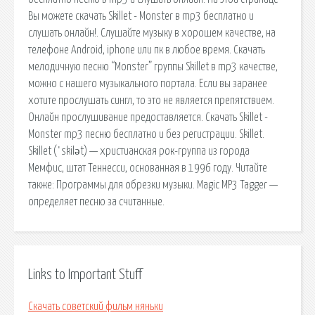
Вы можете скачать Skillet - Monster в mp3 бесплатно и
слушать онлайн!. Слушайте музыку в хорошем качестве, на
телефоне Android, iphone или пк в любое время. Скачать
мелодичную песню “Monster” группы Skillet в mp3 качестве,
можно с нашего музыкального портала. Если вы заранее
хотите прослушать сингл, то это не является препятствием.
Онлайн прослушивание предоставляется. Скачать Skillet -
Monster mp3 песню бесплатно и без регистрации. Skillet.
Skillet (ˈskilət) — христианская рок-группа из города
Мемфис, штат Теннесси, основанная в 1996 году. Читайте
также: Программы для обрезки музыки. Magic MP3 Tagger —
определяет песню за считанные.
Links to Important Stuff
Скачать советский фильм няньки