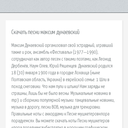
Скачать песни максим дунаевский
Максим Дунаевский организовал свой эстрадный, игравший
также и рок, ансамбль «Фестиваль» (1977—1990),
сотрудничал как автор песен с такими поэтами, как Леонид
Дербенёв, Наум Олев, Юрий Ряшенцев. Дунаевский родился
18 (30) января 1900 года в городке Лохвица (ныне
Полтавская область, Украина) в еврейской семье. 1 Шли в
поход снеговики. Что нам пули и штыки! Нам заряды не
страшны, Лишь бы не было весны. Музыкальные новинки в
mp3 и сборники популярной музыки: танцевальные новинки,
музыка в дорогу, песни ВОВ, музыка для тренировки.
Правильные ноты с аккордами к Песне мушкетеров«пора
порадуемся». Вы можете скачать ноты Песни мушкетеров
«пора порадуемся»бесплатно в хорошем графическом