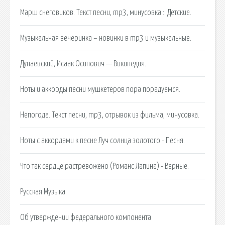
Марш снеговиков. Текст песни, mp3, минусовка :: Детские.
Музыкальная вечеринка – новинки в mp3 и музыкальные.
Дунаевский, Исаак Осипович — Википедия.
Ноты и аккорды песни мушкетеров пора порадуемся.
Непогода. Текст песни, mp3, отрывок из фильма, минусовка.
Ноты с аккордами к песне Луч солнца золотого - Песня.
Что так сердце растревожено (Романс Лапина) - Верные.
Русская Музыка.
Об утверждении федерального компонента