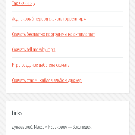
Тараканы 25
Ледниковый период скачать торрент мр4
Скачать бесплатно программы на антиплагиат
Скачать tell me why mp3
Игра создание дабстепа скачать
Скачать стас михайлов альбом джокер
Links
Дунаевский, Максим Исаакович — Википедия.