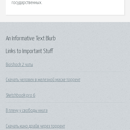
государственных.
An Informative Text Blurb
Links to Important Stuff
Bioshock 2 читы
Скачать человек в железной маске торрент
Sketchbook pro 6
В плену у свободы книга
Скачать кино драйв через торрент