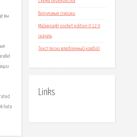
Схема перекрестка
Ворчливые старики
це вы
Майнкрафт pocket edition 0 12 0
скачать
ные
Текст песни влюбленный ковбой
rallel
рации
Links
arated
ok hata