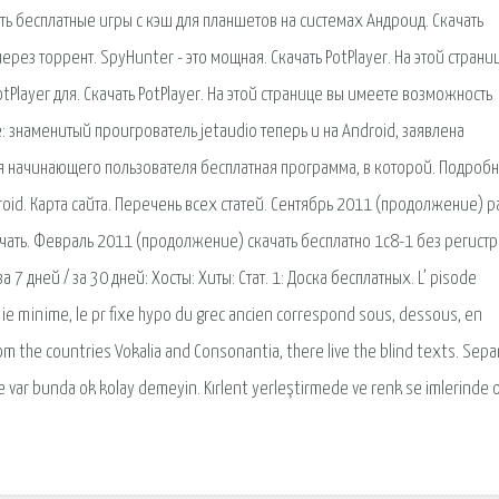
ть бесплатные игры с кэш для планшетов на системах Андроид. Скачать
ез торрент. SpyHunter - это мощная. Скачать PotPlayer. На этой страни
layer для. Скачать PotPlayer. На этой странице вы имеете возможность
: знаменитый проигрователь jetaudio теперь и на Android, заявлена
я начинающего пользователя бесплатная программа, в которой. Подроб
d. Карта сайта. Перечень всех статей. Сентябрь 2011 (продолжение) pa
чать. Февраль 2011 (продолжение) скачать бесплатно 1с8-1 без регист
 7 дней / за 30 дней: Хосты: Хиты: Стат. 1: Доска бесплатных. L’ pisode
minime, le pr fixe hypo du grec ancien correspond sous, dessous, en
om the countries Vokalia and Consonantia, there live the blind texts. Sep
 ne var bunda ok kolay demeyin. Kırlent yerleştirmede ve renk se imlerinde 