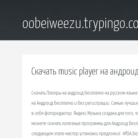
oobeiweezu.trypingo.c
Скачать music player на андрои
Скачать Плееры на андроид бесплатно на русском языке.
на Андроид бесплатно и без регистрации. Самые лучш
в себя фоторедактор. Яндекс.Музыка создана для того, 
можете скачать полезные программы для Андроид бесплат
следующем этапе мастер установки предложит. 4PDA.biz 