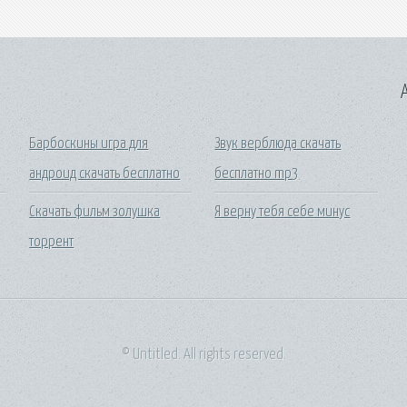
A
Барбоскины игра для
Звук верблюда скачать
андроид скачать бесплатно
бесплатно mp3
Скачать фильм золушка
Я верну тебя себе минус
торрент
© Untitled. All rights reserved.