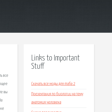
Links to Important
Stuff
ть все
ающее
Скачать все моды для mafia 2
те вы
Презентация по биологии на тему
На
анатомия человека
ыке