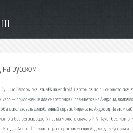
om
д на русском
 Лучшие Плееры скачать APK на Android. На этом сайте вы сможете скача
ие. vsco — приложение для смартфонов и планшетов на Андроид, включ
чтобы использовать излюбленный сервис Яндекса на Андроид. На этом сай
но и без регистрации. У нас вы можете скачать IPTV Player бесплатно. 
- Все для Android. Cкачать игры и программы для Андроид на Русском яз