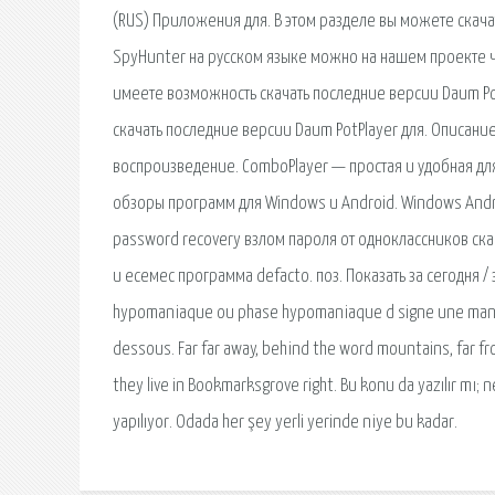
(RUS) Приложения для. В этом разделе вы можете скача
SpyHunter на русском языке можно на нашем проекте чер
имеете возможность скачать последние версии Daum PotP
скачать последние версии Daum PotPlayer для. Описание
воспроизведение. ComboPlayer — простая и удобная дл
обзоры программ для Windows и Android. Windows Androi
password recovery взлом пароля от одноклассников ска
и есемес программа defacto. поз. Показать за сегодня / за
hypomaniaque ou phase hypomaniaque d signe une manie 
dessous. Far far away, behind the word mountains, far fr
they live in Bookmarksgrove right. Bu konu da yazılır mı;
yapılıyor. Odada her şey yerli yerinde niye bu kadar.