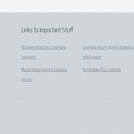
Links to Important Stuff
Фильм красотки скачать
Скачать книгу прекрасные и
торрент
порочные
Мижгонаи мирзо скачать
Котлован fb2 скачать
песни