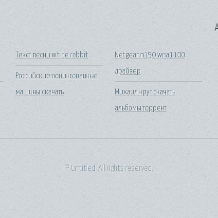
A
Текст песни white rabbit
Netgear n150 wna1100
драйвер
Российские тюнингованные
машины скачать
Михаил круг скачать
альбомы торрент
© Untitled. All rights reserved.