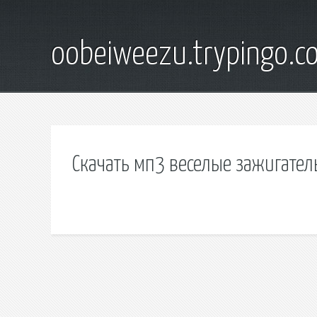
oobeiweezu.trypingo.c
Скачать мп3 веселые зажигате