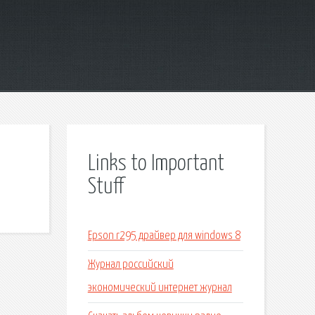
Links to Important
Stuff
Epson r295 драйвер для windows 8
Журнал российский
экономический интернет журнал