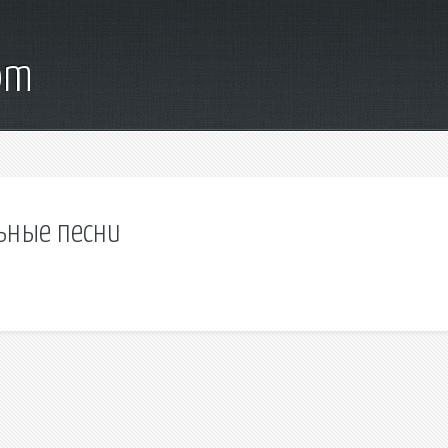
om
льные песни