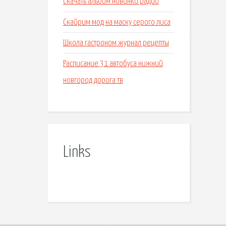
Скачать альбом новинки радио
Скайрим мод на маску серого лиса
Школа гастроном журнал рецепты
Расписание 31 автобуса нижний
новгород дорога тв
Links