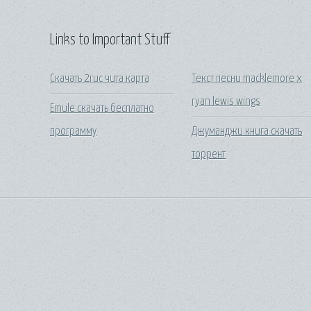
Links to Important Stuff
Скачать 2гис чита карта
Текст песни macklemore x
ryan lewis wings
Emule скачать бесплатно
программу
Джуманджи книга скачать
торрент