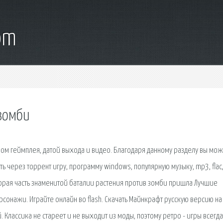
om
 зомби
ром геймплея, датой выхода и видео. Благодаря данному разделу вы мо
ть через торрент игру, программу windows, популярную музыку, mp3, flac
вторая часть знаменитой баталии растения против зомби пришла Лучшие
сонажи. Играйте онлайн во flash. Скачать Майнкрафт русскую версию на
Классика не стареет и не выходит из моды, поэтому ретро - игры всегда