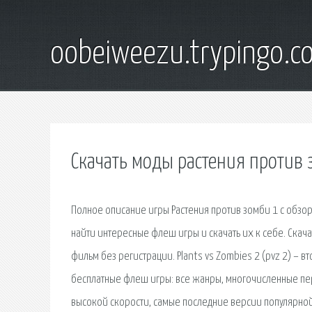
oobeiweezu.trypingo.c
Скачать моды растения против
Полное описание игры Растения против зомби 1 с обзо
найти интересные флеш игры и скачать их к себе. Скача
фильм без регистрации. Plants vs Zombies 2 (pvz 2) – 
бесплатные флеш игры: все жанры, многочисленные пер
высокой скорости, самые последние версии популярной. 