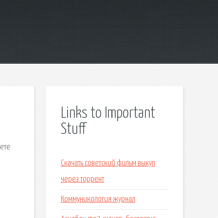
Links to Important
Stuff
жете
,
Скачать советский фильм выкуп
через торрент
Коммуникология журнал