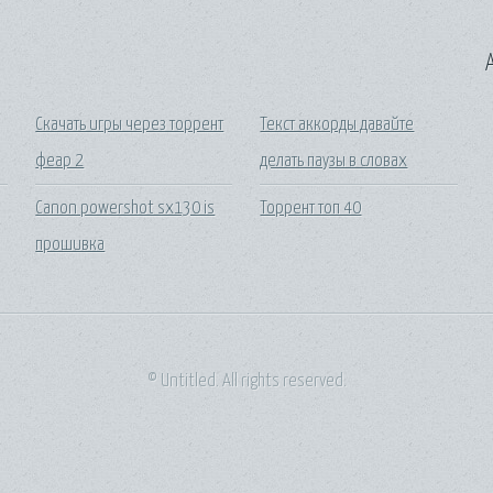
A
Скачать игры через торрент
Текст аккорды давайте
феар 2
делать паузы в словах
Canon powershot sx130 is
Торрент топ 40
прошивка
© Untitled. All rights reserved.