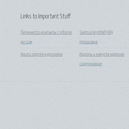
Links to Important Stuff
Перенести контакты с iphone
Samsung mtk6589
на сим
прошивка
Книги сергея кургиняна
Король и капуста краткое
содержание