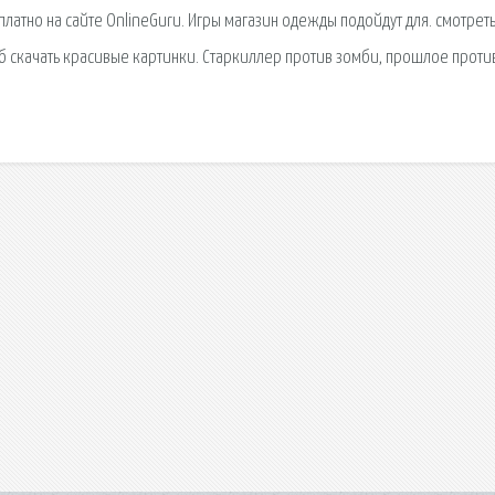
латно на сайте OnlineGuru. Игры магазин одежды подойдут для. смотрет
пб скачать красивые картинки. Старкиллер против зомби, прошлое проти