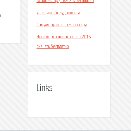
Асилбек mp3 скачать бесплатно
ь
Улисс джойс аудиокнига
в
Симулятор жизни мини игра
Нина кирсо новые песни 2015
скачать бесплатно
Links