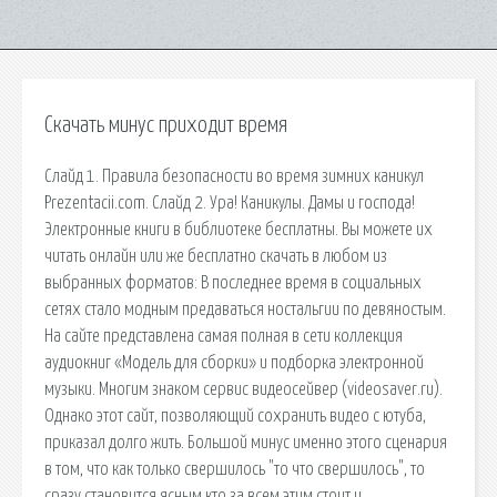
Скачать минус приходит время
Слайд 1. Правила безопасности во время зимних каникул
Prezentacii.com. Слайд 2. Ура! Каникулы. Дамы и господа!
Электронные книги в библиотеке бесплатны. Вы можете их
читать онлайн или же бесплатно скачать в любом из
выбранных форматов: В последнее время в социальных
сетях стало модным предаваться ностальгии по девяностым.
На сайте представлена самая полная в сети коллекция
аудиокниг «Модель для сборки» и подборка электронной
музыки. Многим знаком сервис видеосейвер (videosaver.ru).
Однако этот сайт, позволяющий сохранить видео с ютуба,
приказал долго жить. Большой минус именно этого сценария
в том, что как только свершилось "то что свершилось", то
сразу становится ясным кто за всем этим стоит и