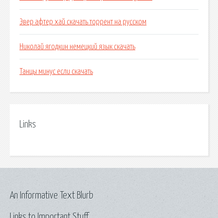
Эвер афтер хай скачать торрент на русском
Николай ягодкин немецкий язык скачать
Танцы минус если скачать
Links
An Informative Text Blurb
Links to Important Stuff