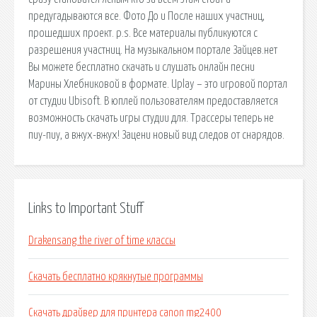
предугадываются все. Фото До и После наших участниц,
прошедших проект. p.s. Все материалы публикуются с
разрешения участниц. На музыкальном портале Зайцев.нет
Вы можете бесплатно скачать и слушать онлайн песни
Марины Хлебниковой в формате. Uplay – это игровой портал
от студии Ubisoft. В юплей пользователям предоставляется
возможность скачать игры студии для. Трассеры теперь не
пиу-пиу, а вжух-вжух! Зацени новый вид следов от снарядов.
Links to Important Stuff
Drakensang the river of time классы
Скачать бесплатно крякнутые программы
Скачать драйвер для принтера canon mg2400