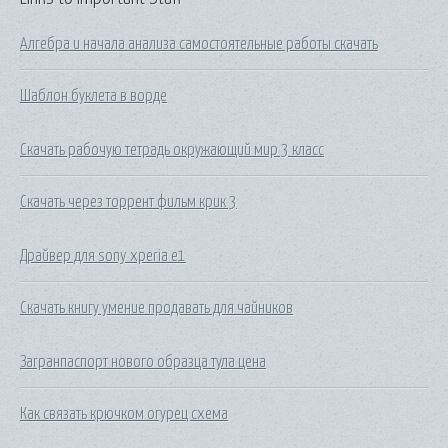
Алгебра и начала анализа самостоятельные работы скачать
Шаблон буклета в ворде
Скачать рабочую тетрадь окружающий мир 3 класс
Скачать через торрент фильм крик 3
Драйвер для sony xperia e1
Скачать книгу умение продавать для чайников
Загранпаспорт нового образца тула цена
Как связать крючком огурец схема