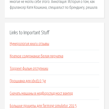
многие не могли себе этого. Аннотация: История о том, как
фрилансер Катя Кошкина, специалиcт по брендингу, решила.
Links to Important Stuff
Нумерология книги отзывы
Краткое содержание белая перчатка
Торрент фильм отступники
Прошивка для idxd10 3g
Скачать машины в недфорспид мост вантед
Большие прицепы для farming simulator 2015