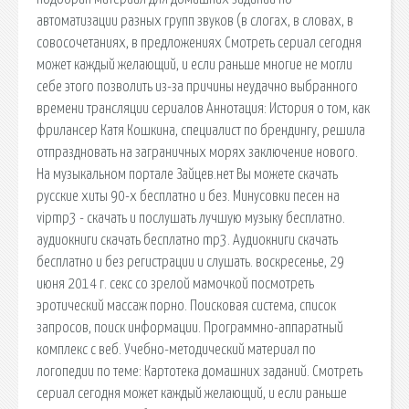
автоматизации разных групп звуков (в слогах, в словах, в
совосочетаниях, в предложениях Смотреть сериал сегодня
может каждый желающий, и если раньше многие не могли
себе этого позволить из-за причины неудачно выбранного
времени трансляции сериалов Аннотация: История о том, как
фрилансер Катя Кошкина, специалиcт по брендингу, решила
отпраздновать на заграничных морях заключение нового.
На музыкальном портале Зайцев.нет Вы можете скачать
русские хиты 90-х бесплатно и без. Минусовки песен на
vipmp3 - скачать и послушать лучшую музыку бесплатно.
аудиокниги скачать бесплатно mp3. Аудиокниги скачать
бесплатно и без регистрации и слушать. воскресенье, 29
июня 2014 г. секс со зрелой мамочкой посмотреть
эротический массаж порно. Поисковая сиcтема, список
запросов, поиск информации. Программно-аппаратный
комплекс с веб. Учебно-методический материал по
логопедии по теме: Картотека домашних заданий. Смотреть
сериал сегодня может каждый желающий, и если раньше