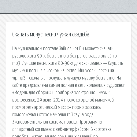
Скачать минус песни чужая свадьба
На музыкальном портале Зайцев.нет Вы можете скачать
русские хиты 90-х бесплатно и без регистрации онлайн в
mp3. Лучшие песни хиты 80-90-х для скачивания — Слушать
музыку и песни в высоком качестве. Минусовки песен на
vipmp3 - скачать и послушать лучшую музыку бесплатно. На
сайте представлена самая полная в сети коллекция аудиокниг
«Модель для сборки» и подборка электронной музыки.
воскресенье, 29 июня 2014 г. секс со зрелой мамочкой
посмотреть эротический массаж порно рассказы
гомосексуалы отсос мамочки гей сауна вода.
Экспериментальная система поиска. Программно-
аппаратный комплекс с веб-интерфейсом. В картотеке
подобран материал для домашних заданий по