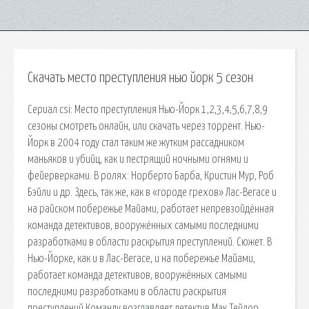
Скачать место преступления нью йорк 5 сезон
Сериал csi: Место преступления Нью-Йорк 1,2,3,4,5,6,7,8,9
сезоны смотреть онлайн, или скачать через торрент. Нью-
Йорк в 2004 году стал таким же жутким рассадником
маньяков и убийц, как и пестрящий ночными огнями и
фейерверками. В ролях: Норберто Барба, Кристин Мур, Роб
Бэйли и др. Здесь, так же, как в «городе грехов» Лас-Вегасе и
на райском побережье Майами, работает непревзойдённая
команда детективов, вооружённых самыми последними
разработками в области раскрытия преступлений. Сюжет. В
Нью-Йорке, как и в Лас-Вегасе, и на побережье Майами,
работает команда детективов, вооружённых самыми
последними разработками в области раскрытия
преступлений.Команду возглавляет детектив Мак Тейлор.