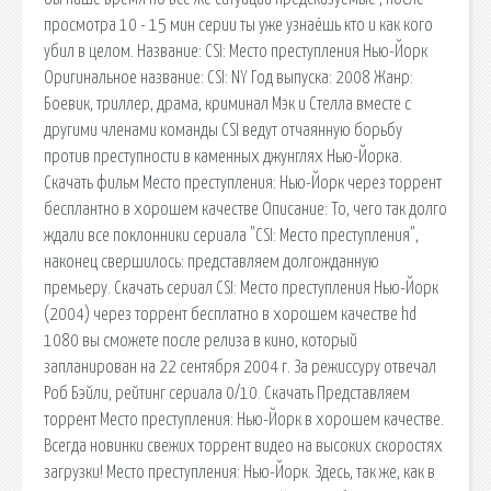
просмотра 10 - 15 мин серии ты уже узнаёшь кто и как кого
убил в целом. Название: CSI: Место преступления Нью-Йорк
Оригинальное название: CSI: NY Год выпуска: 2008 Жанр:
Боевик, триллер, драма, криминал Мэк и Стелла вместе с
другими членами команды CSI ведут отчаянную борьбу
против преступности в каменных джунглях Нью-Йорка.
Скачать фильм Место преступления: Нью-Йорк через торрент
бесплантно в хорошем качестве Описание: То, чего так долго
ждали все поклонники сериала "CSI: Место преступления",
наконец свершилось: представляем долгожданную
премьеру. Скачать сериал CSI: Место преступления Нью-Йорк
(2004) через торрент бесплатно в хорошем качестве hd
1080 вы сможете после релиза в кино, который
запланирован на 22 сентября 2004 г. За режиссуру отвечал
Роб Бэйли, рейтинг сериала 0/10. Скачать Представляем
торрент Место преступления: Нью-Йорк в хорошем качестве.
Всегда новинки свежих торрент видео на высоких скоростях
загрузки! Место преступления: Нью-Йорк. Здесь, так же, как в