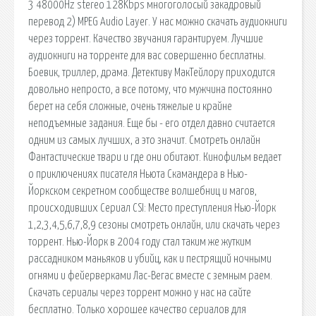
3 48000Hz stereo 128Kbps многоголосый закадровый
перевод 2) MPEG Audio Layer. У нас можно скачать аудиокниги
через торрент. Качество звучания гарантируем. Лучшие
аудиокниги на торренте для вас совершенно бесплатны.
Боевик, триллер, драма. Детективу МакТейлору приходится
довольно непросто, а все потому, что мужчина постоянно
берет на себя сложные, очень тяжелые и крайне
неподъемные задания. Еще бы - его отдел давно считается
одним из самых лучших, а это значит. Смотреть онлайн
Фантастические твари и где они обитают. Кинофильм ведает
о приключениях писателя Ньюта Скамандера в Нью-
Йоркском секретном сообществе волшебниц и магов,
происходивших Сериал CSI: Место преступления Нью-Йорк
1,2,3,4,5,6,7,8,9 сезоны смотреть онлайн, или скачать через
торрент. Нью-Йорк в 2004 году стал таким же жутким
рассадником маньяков и убийц, как и пестрящий ночными
огнями и фейерверками Лас-Вегас вместе с земным раем.
Скачать сериалы через торрент можно у нас на сайте
бесплатно. Только хорошее качество сериалов для