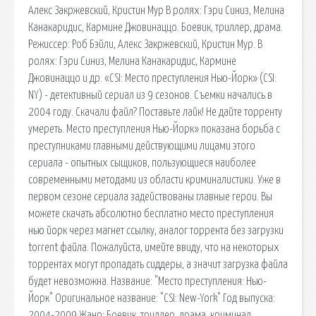
Алекс Закржевский, Кристин Мур В ролях: Гэри Синиз, Мелина
Канакаридис, Кармине Джовинаццо. Боевик, триллер, драма.
Режиссер: Роб Бэйли, Алекс Закржевский, Кристин Мур. В
ролях: Гэри Синиз, Мелина Канакаридис, Кармине
Джовинаццо и др. «CSI: Место преступления Нью-Йорк» (CSI:
NY) - детективный сериал из 9 сезонов. Съемки начались в
2004 году. Скачали файл? Поставьте лайк! Не дайте торренту
умереть. Место преступления Нью-Йорк» показана борьба с
преступниками главными действующими лицами этого
сериала - опытных сыщиков, пользующиеся наиболее
современными методами из области криминалистики. Уже в
первом сезоне сериала задействованы главные герои. Вы
можете скачать абсолютно бесплатно место преступления
нью йорк через магнет ссылку, аналог торрента без загрузки
torrent файла. Пожалуйста, имейте ввиду, что на некоторых
торрентах могут пропадать сиддеры, а значит загрузка файла
будет невозможна. Название: "Место преступления: Нью-
Йорк" Оригинальное название: "CSI: New-York" Год выпуска:
2004-2009 Жанр: Боевик, триллер, драма, криминал,