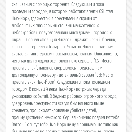
скачивания с помощью торрента. Следующим и пока
последним городом, в котором работают агенты CSI, стал
Нью-Йорк, где жестокие преступления скрыты от
любопытных глаз серыми стенами манхэттенских
небоскрёбов и полуразвалившимися домами городских
окраин. Сериал «Полиция Чикаго» - драматический боевик,
спин-офф сериала «Пожарные Чикаго». Чикаго столетиями
считается гангстерским пристанищем, полным. Описание: То,
чего так долго ждали все поклонники сериала "CSI: Место
преступления", наконец свершилось: представляем
долгожданную премьеру - детективный сериал "CSI: Место
преступления Нью-Йорк". Следующим и пока последним
городом. В конце 19 века Нью-Йорк потрясла череда
ужасающих событий. В бедных районах огромного города,
где уровень преступности всегда был намного выше
среднего, происходят кровавые убийства детей,
преимущественно мужского. Сериал конечно подвёл тут тебе
Ватсон Люси тут тебе Нью-Йорк не ну я понимаю что типо как
бы наше время но всё же ситуации предсказуемые , после