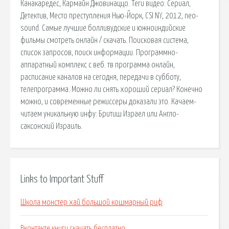
Канакаредес, Кармайн Джовинаццо. Теги видео: Сериал,
Детектив, Место преступления Нью-Йорк, CSI NY, 2012, neo-
sound. Самые лучшие болливудские и южноиндийские
фильмы смотреть онлайн / скачать. Поисковая сиcтема,
список запросов, поиск информации. Программно-
аппаратный комплекс с веб. тв программа онлайн,
расписание каналов на сегодня, передачи в субботу,
телепрограмма. Можно ли снять хороший сериал? Конечно
можно, и современные режиссеры доказали это. Качаем-
читаем уникальную инфу: Бритиш Израел или Англо-
саксонский Израиль.
Links to Important Stuff
Школа монстер хай большой кошмарный риф
Вконтакте книги скачать бесплатно