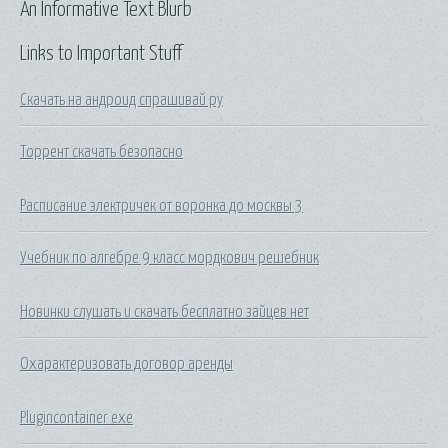
An Informative Text Blurb
Links to Important Stuff
Скачать на андроид спрашивай ру
Торрент скачать безопасно
Расписание электричек от воронка до москвы 3
Учебник по алгебре 9 класс мордкович решебник
Новинки слушать и скачать бесплатно зайцев нет
Охарактеризовать договор аренды
Plugincontainer exe