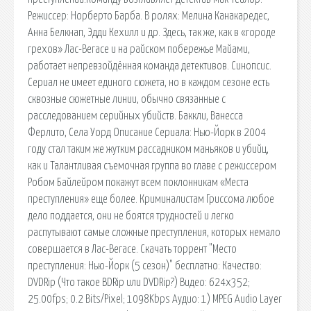
Режиссер: Норберто Барба. В ролях: Мелина Канакаредес,
Анна Белкнап, Эдди Кехилл и др. Здесь, так же, как в «городе
грехов» Лас-Вегасе и на райском побережье Майами,
работает непревзойдённая команда детективов. Синопсис.
Сериал не имеет единого сюжета, но в каждом сезоне есть
сквозные сюжетные линии, обычно связанные с
расследованием серийных убийств. Баккли, Ванесса
Ферлито, Села Уорд Описание Сериала: Нью-Йорк в 2004
году стал таким же жутким рассадником маньяков и убийц,
как и Талантливая съемочная группа во главе с режиссером
Робом Байлейром покажут всем поклонникам «Места
преступления» еще более. Криминалистам Гриссома любое
дело поддается, они не боятся трудностей и легко
распутывают самые сложные преступления, которых немало
совершается в Лас-Вегасе. Скачать торрент "Место
преступления: Нью-Йорк (5 сезон)" бесплатно: Качество:
DVDRip (Что такое BDRip или DVDRip?) Видео: 624x352;
25.00fps; 0.2 Bits/Pixel; 1098Kbps Аудио: 1) MPEG Audio Layer