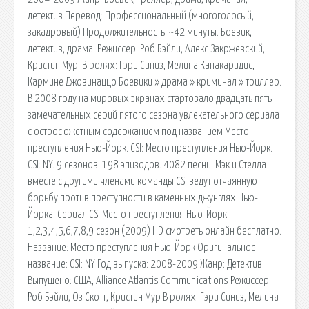
детектив Перевод: Профессиональный (многоголосый,
закадровый) Продолжительность: ~42 минуты. Боевик,
детектив, драма. Режиссер: Роб Бэйли, Алекс Закржевский,
Кристин Мур. В ролях: Гэри Синиз, Мелина Канакаридис,
Кармине Джовинаццо Боевики » драма » криминал » триллер.
В 2008 году на мировых экранах стартовало двадцать пять
замечательных серий пятого сезона увлекательного сериала
с остросюжетным содержанием под названием Место
преступления Нью-Йорк. CSI: Место преступления Нью-Йорк.
CSI: NY. 9 сезонов. 198 эпизодов. 4082 песни. Мэк и Стелла
вместе с другими членами команды CSI ведут отчаянную
борьбу против преступности в каменных джунглях Нью-
Йорка. Сериал CSI.Место преступления Нью-Йорк
1,2,3,4,5,6,7,8,9 сезон (2009) HD смотреть онлайн бесплатно.
Название: Место преступления Нью-Йорк Оригинальное
название: CSI: NY Год выпуска: 2008-2009 Жанр: Детектив
Выпущено: США, Alliance Atlantis Communications Режиссер:
Роб Бэйли, Оз Скотт, Кристин Мур В ролях: Гэри Синиз, Мелина