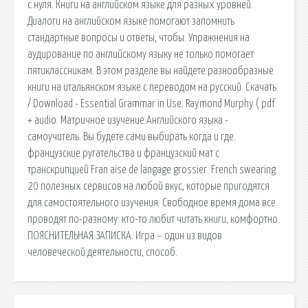
с нуля. Книги на английском языке для разных уровней.
Диалоги на английском языке помогают запомнить
стандартные вопросы и ответы, чтобы. Упражнения на
аудирование по английскому языку не только помогает
пятиклассникам. В этом разделе вы найдете разнообразные
книги на итальянском языке с переводом на русский. Скачать
/ Download - Essential Grammar in Use. Raymond Murphy ( pdf
+ audio. Матричное изучение Английского языка -
самоучитель. Вы будете сами выбирать когда и где.
французские ругательства и французский мат с
транскрипцией Fran aise de langage grossier. French swearing.
20 полезных сервисов на любой вкус, которые пригодятся
для самостоятельного изучения. Свободное время дома все
проводят по-разному: кто-то любит читать книги, комфортно.
ПОЯСНИТЕЛЬНАЯ ЗАПИСКА. Игра – один из видов
человеческой деятельности, способ.