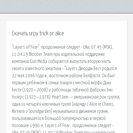
Скачать игру trick or alice
"Layers of Fear": продолжение следует - Uka, 07:45 (MSK),
11.04.19 Bloober Team при издательской поддержке
компании Gun Media собирается выпустить вторую часть
своего известного ужастика - "Layers Джордж Бест родился
22 мая 1946 года в , восточном районе Белфаста. Он был
первым ребёнком в семье токаря с местной верфи Дики
Беста (1920—2008) и работницы табачной фабрики Энн
Уизерс (1923—1978). Pearl Jam — американская рок-группа,
одна из четырёх ключевых групп (наряду с Alice in Chains,
Nirvana и Soundgarden) музыкального движения гранж,
пользовавшегося большой популярностью в первой
половине 1990-х. Layers of Fear : продолжение следует -
Uka, 07:45 (MSK), 11.04.19 Bloober Team при издательской