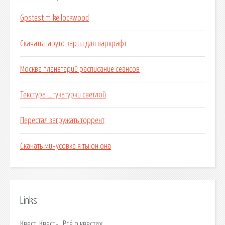
Gpstest mike lockwood
Скачать наруто карты для варкрафт
Москва планетарий расписание сеансов
Текстура штукатурки светлой
Перестал загружать торрент
Скачать минусовка я ты он она
Links
Квест. Квесты. Всё о квестах.