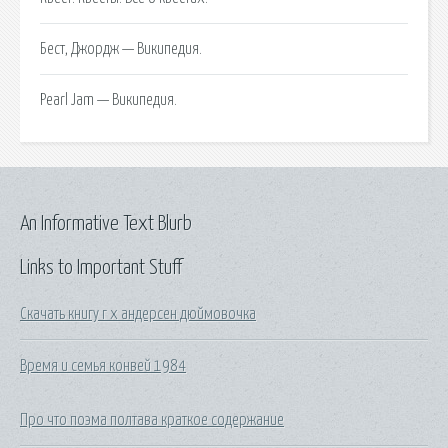
Бест, Джордж — Википедия.
Pearl Jam — Википедия.
An Informative Text Blurb
Links to Important Stuff
Скачать книгу г х андерсен дюймовочка
Время и семья конвей 1984
Про что поэма полтава краткое содержание