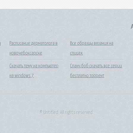
A
а
Расписание дерматолога в
Все образцы вязания на
новочебоксарске
спицах
Скачать тему на компьютер
Спанч боб скачать все серии
на windows 7
бесплатно торрент
© Untitled. All rights reserved.