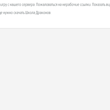
о игру с нашего сервера. Пожаловаться на нерабочие ссылки. Показать ви
жде нужно скачать Школа Драконов.