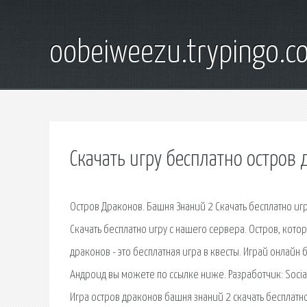
oobeiweezu.trypingo.c
Скачать игру бесплатно остров
Остров Драконов. Башня Знаний 2 Скачать бесплатно игр
Скачать бесплатно игру с нашего сервера. Остров, кот
драконов - это бесплатная игра в квесты. Играй онлайн 
Андроид вы можете по ссылке ниже. Разработчик: Social
Игра остров драконов башня знаний 2 скачать бесплатно