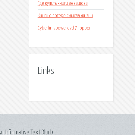
Где купить книги левашова
Книги о потере смысла жизни
Cyberlink powerdvd 7 торрент
Links
n Informative Text Blurb