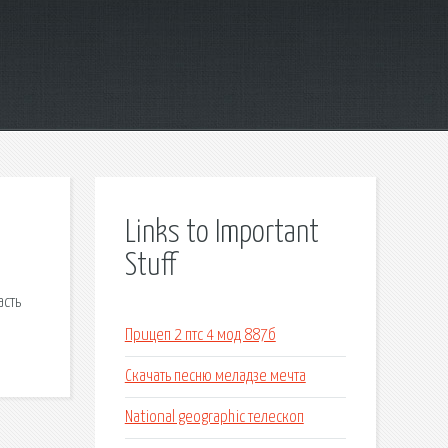
Links to Important
Stuff
асть
Прицеп 2 птс 4 мод 887б
Скачать песню меладзе мечта
National geographic телескоп