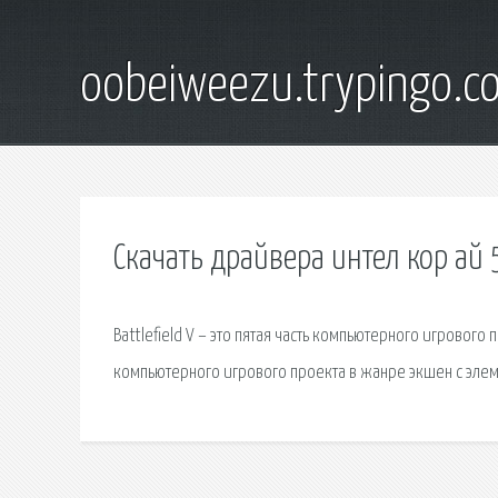
oobeiweezu.trypingo.c
Скачать драйвера интел кор ай 
Battlefield V – это пятая часть компьютерного игрового 
компьютерного игрового проекта в жанре экшен с эле