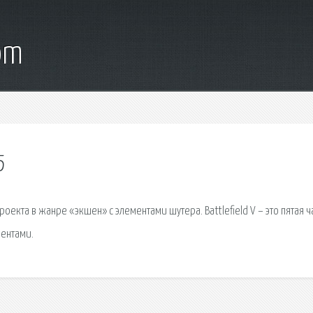
om
5
проекта в жанре «экшен» с элементами шутера. Battlefield V – это пятая ч
ментами.