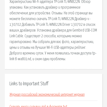
Характеристики Wi-Fi адаптера TP-Link TL-WN822N. Обзор
упаковки. Как установить драйвер и программное
обеспечение для устройства. Отзывы. На этой странице вы
можете бесплатно скачать TP-Link TL-WN822N Драйвер v.­
130702 Добавить TP-Link TL-WN822N Driver 130702 в список
ваших драйверов. Установка драйвера для Gembird USB-COM
Link Cable. Существует 2 способа, которыми можно
гарантировано. Мы собрали для вас фото, характеристики,
цены и отзывы на Лучшие Wi-Fi USB-адаптеры рейтинг.
Доброго времени суток. У меня появилась точкак доступа tp-
link tl-wa801nd, и сним одни проблемы.
Links to Important Stuff
Журнал российский экономический интернет журнал
Скачать книги сильвии дэй в формате txt