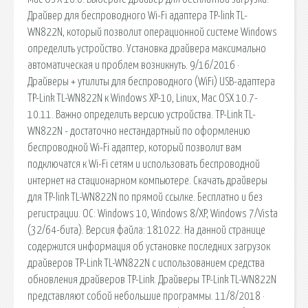
Драйвер для беспроводного Wi-Fi адаптера TP-link TL-
WN822N, который позволит операционной системе Windows
определить устройство. Установка драйвера максимально
автоматическая и проблем возникнуть. 9/16/2016 ·
Драйверы + утилиты для беспроводного (WiFi) USB-адаптера
TP-Link TL-WN822N к Windows XP-10, Linux, Mac OSX 10.7-
10.11. Важно определить версию устройства. TP-Link TL-
WN822N - достаточно нестандартный по оформлению
беспроводной Wi-Fi адаптер, который позволит вам
подключатся к Wi-Fi сетям и использовать беспроводной
интернет на стационарном компьютере. Скачать драйверы
для TP-link TL-WN822N по прямой ссылке. Бесплатно и без
регистрации. ОС: Windows 10, Windows 8/XP, Windows 7/Vista
(32/64-бита). Версия файла: 181022. На данной странице
содержится информация об установке последних загрузок
драйверов TP-Link TL-WN822N с использованием средства
обновления драйверов TP-Link. Драйверы TP-Link TL-WN822N
представляют собой небольшие программы. 11/8/2018 ·