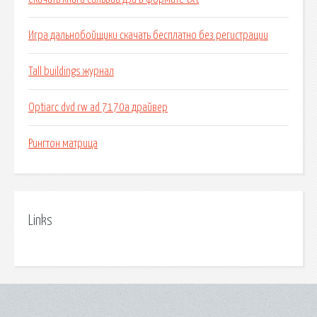
Игра дальнобойщики скачать бесплатно без регистрации
Tall buildings журнал
Optiarc dvd rw ad 7170a драйвер
Рингтон матрица
Links