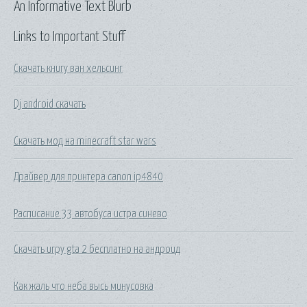
An Informative Text Blurb
Links to Important Stuff
Скачать книгу ван хельсинг
Dj android скачать
Скачать мод на minecraft star wars
Драйвер для принтера canon ip4840
Расписание 33 автобуса истра синево
Скачать игру gta 2 бесплатно на андроид
Как жаль что неба высь минусовка