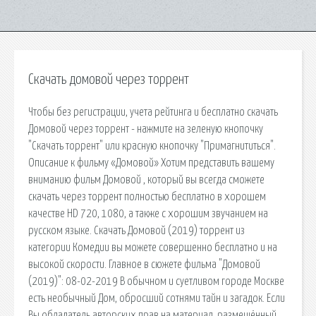
Скачать домовой через торрент
Чтобы без регистрации, учета рейтинга и бесплатно скачать
Домовой через торрент - нажмите на зеленую кнопочку
"Скачать торрент" или красную кнопочку "Примагнититься".
Описание к фильму «Домовой» Хотим представить вашему
вниманию фильм Домовой , который вы всегда сможете
скачать через торрент полностью бесплатно в хорошем
качестве HD 720, 1080, а также с хорошим звучанием на
русском языке. Скачать Домовой (2019) торрент из
категории Комедии вы можете совершенно бесплатно и на
высокой скорости. Главное в сюжете фильма "Домовой
(2019)": 08-02-2019 В обычном и суетливом городе Москве
есть необычный Дом, обросший сотнями тайн и загадок. Если
Вы обладатель авторских прав на материал, размещённый