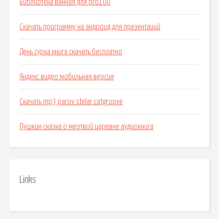
Библиотека ванная для pro100
Скачать программу на андроид для презентаций
День сурка книга скачать бесплатно
Яндекс видео мобильная версия
Скачать mp3 parov stelar catgroove
Пушкин сказка о мертвой царевне аудиокнига
Links