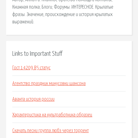
Книжная полка; Блоги; Форумы. ИНТЕРЕСНОЕ. Крылатые
фразы. Значение, происхождение и история крылатых
выражений.
Links to Important Stuff
Гост 14209 85 статус
Агентство праздник минусовки шансона
Аванта история россии
Характеристика на культработника образец
Скачать песни группа любэ через торрент