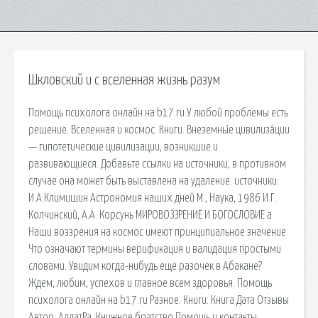
Шкловский и с вселенная жизнь разум
Помощь психолога онлайн на b17.ru У любой проблемы есть
решение. Вселенная и космос. Книги. Внеземны́е цивилиза́ции
— гипотетические цивилизации, возникшие и
развивающиеся. Добавьте ссылки на источники, в противном
случае она может быть выставлена на удаление. источники:
И.А.Климишин Астрономия наших дней М., Наука, 1986 И.Г.
Колчинский, А.А. Корсунь МИРОВОЗЗРЕНИЕ И БОГОСЛОВИЕ а
Наши воззрения на космос имеют принципиальное значение.
Что означают термины верификация и валидация простыми
словами. Увидим когда-нибудь еще разочек в Абакане?
Ждем, любим, успехов и главное всем здоровья. Помощь
психолога онлайн на b17.ru Разное. Книги. Книга Дата Отзывы
Автор; АллатРа. Книжное братство Помощь и контакты;