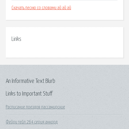
Скачать песню со словами ай ай ай
Links
An Informative Text Blurb
Links to Important Stuff
Расписание поездов пассажирские
Фейри тейл 264 серия анкорд