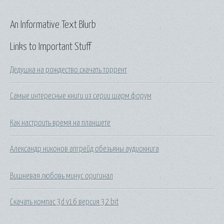
An Informative Text Blurb
Links to Important Stuff
Дедушка на рождество скачать торрент
Самые интересные книги из серии шарм форум
Как настроить время на планшете
Александр никонов апгрейд обезьяны аудиокнига
Вишневая любовь минус оригинал
Скачать компас 3d v16 версия 32 bit