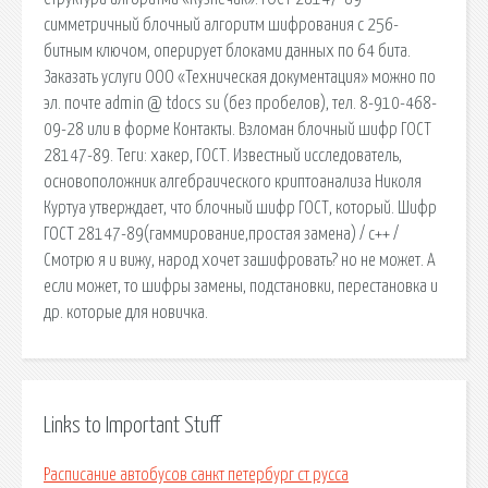
симметричный блочный алгоритм шифрования с 256-
битным ключом, оперирует блоками данных по 64 бита.
Заказать услуги ООО «Техническая документация» можно по
эл. почте admin @ tdocs su (без пробелов), тел. 8-910-468-
09-28 или в форме Контакты. Взломан блочный шифр ГОСТ
28147-89. Теги: хакер, ГОСТ. Известный исследователь,
основоположник алгебраического криптоанализа Николя
Куртуа утверждает, что блочный шифр ГОСТ, который. Шифр
ГОСТ 28147-89(гаммирование,простая замена) / c++ /
Смотрю я и вижу, народ хочет зашифровать? но не может. А
если может, то шифры замены, подстановки, перестановка и
др. которые для новичка.
Links to Important Stuff
Расписание автобусов санкт петербург ст русса