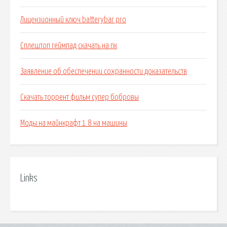
Лицензионный ключ batterybar pro
Сплештоп геймпад скачать на пк
Заявление об обеспечении сохранности доказательств
Скачать торрент фильм супер бобровы
Моды на майнкрафт 1 8 на машины
Links