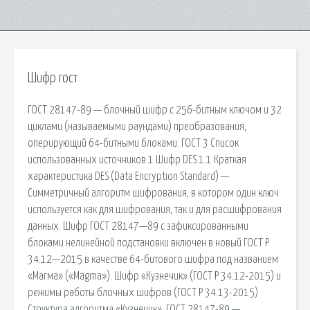
Шифр гост
ГОСТ 28147-89 — блочный шифр с 256-битным ключом и 32
циклами (называемыми раундами) преобразования,
оперирующий 64-битными блоками. ГОСТ 3 Список
использованных источников 1 Шифр DES 1.1 Краткая
характеристика DES (Data Encryption Standard) —
Симметричный алгоритм шифрования, в котором один ключ
используется как для шифрования, так и для расшифрования
данных. Шифр ГОСТ 28147—89 с зафиксированными
блоками нелинейной подстановки включен в новый ГОСТ Р
34.12—2015 в качестве 64-битового шифра под названием
«Магма» («Magma»). Шифр «Кузнечик» (ГОСТ Р 34.12-2015) и
режимы работы блочных шифров (ГОСТ Р 34.13-2015)
Структура алгоритма «Кузнечик». ГОСТ 28147-89 —