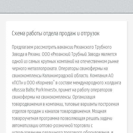
Схема работы отдела продаж и отгрузок
Предлагаем рассмотреть вакансии Рязанского Трубного
Завода в Рязани. ООО «Рязанский Трубный Завод» является
одной из самых крупных компаний на отечественном рынке
черного металлопроката. Операторы свинофермы на
свинокомплексы Калининградской области. Компания АО
«ПСП» и ООО «Корнево" в составе международного холдинга
«Russia Baltic Pork Invest», примет на работу операторов
свинофермы на свинокомплексы. Организация
товародвижения в компании, типовые варианты построения
отделов продаж и каналов товародвижения. Мощная
товароучетная программа позволяющая решать задачи
автоматизации оптово-розничной торговли с
использованием различного торгового оборудования. я