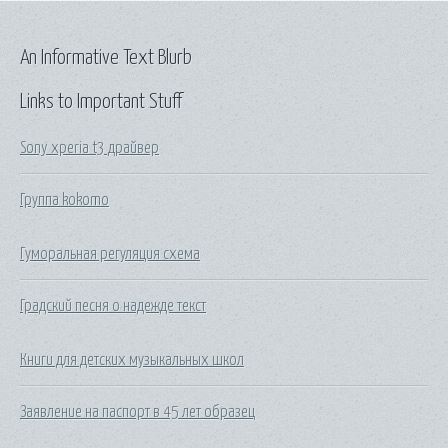
An Informative Text Blurb
Links to Important Stuff
Sony xperia t3 драйвер
Группа kokomo
Гуморальная регуляция схема
Градский песня о надежде текст
Книги для детских музыкальных школ
Заявление на паспорт в 45 лет образец