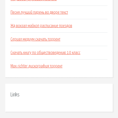
Песня лучший парень во дворе текст
Жд вокзал майкоп расписание поездов
Сериал медиум скачать торрент
Скачать книгу по обществоведению 10 класс
Max richter дискография торрент
Links