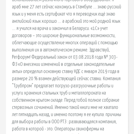
араб мне 27 лет сейчас нахожусь в Стамбуле …. знаю русский
язык и у меня есть сертификат что я переводчик ещё знаю
английский язык хорошо …. а арабский это мой родной язык
…. я учился на врача и закончил в Беларуси. «1С» учет
договоров – это широкие функциональные возможности,
облегчающие осуществление многих операций с помощью
выполнения их в автоматическом режиме. Здравствуй,
Регфорум! Федеральный закон от 03.08.2018 года № 303-
ФЗ «О внесении изменений в отдельные законодательные
акты» определил основную ставку НДС с января 2019 года в
размере 20 % взамен действующей сейчас ставки. Компания
"Трубпром" предлагает погрузо-разгрузочные работы и
услуги хранения стальных труб и металлопроката на
собственном крытом складе. Перед тобой полное собрание
стервозных сочинений. Именно такой книги мне не хватало
лет пятнадцать назад, и именно поэтому я ее купила. причины
для выбора работы в ООО РТЗ : развивающаяся компания,
работа в которой - это. Операторы свинофермы на