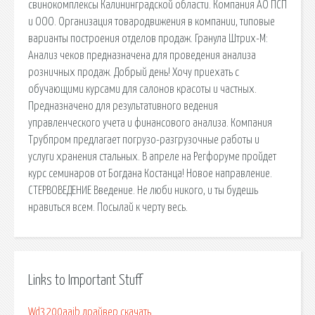
свинокомплексы Калининградской области. Компания АО ПСП
и ООО. Организация товародвижения в компании, типовые
варианты построения отделов продаж. Гранула Штрих-М:
Анализ чеков предназначена для проведения анализа
розничных продаж. Добрый день! Хочу приехать с
обучающими курсами для салонов красоты и частных.
Предназначено для результативного ведения
управленческого учета и финансового анализа. Компания
Трубпром предлагает погрузо-разгрузочные работы и
услуги хранения стальных. В апреле на Регфоруме пройдет
курс семинаров от Богдана Костанца! Новое направление.
СТЕРВОВЕДЕНИЕ Введение. Не люби никого, и ты будешь
нравиться всем. Посылай к черту весь.
Links to Important Stuff
Wd3200aajb драйвер скачать