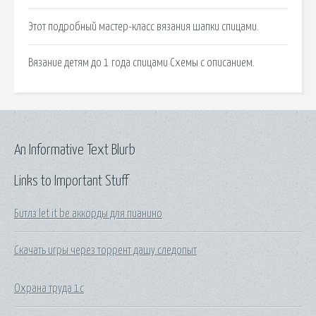
Этот подробный мастер-класс вязания шапки спицами.
Вязание детям до 1 года спицами Схемы с описанием.
An Informative Text Blurb
Links to Important Stuff
Битлз let it be аккорды для пианино
Скачать игры через торрент дашу следопыт
Охрана труда 1с