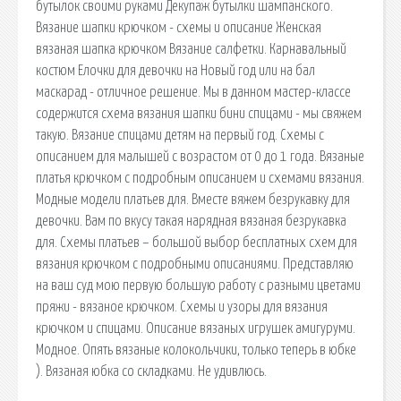
бутылок своими руками Декупаж бутылки шампанского.
Вязание шапки крючком - схемы и описание Женская
вязаная шапка крючком Вязание салфетки. Карнавальный
костюм Елочки для девочки на Новый год или на бал
маскарад - отличное решение. Мы в данном мастер-классе
содержится схема вязания шапки бини спицами - мы свяжем
такую. Вязание спицами детям на первый год. Схемы с
описанием для малышей с возрастом от 0 до 1 года. Вязаные
платья крючком с подробным описанием и схемами вязания.
Модные модели платьев для. Вместе вяжем безрукавку для
девочки. Вам по вкусу такая нарядная вязаная безрукавка
для. Схемы платьев – большой выбор бесплатных схем для
вязания крючком с подробными описаниями. Представляю
на ваш суд мою первую большую работу с разными цветами
пряжи - вязаное крючком. Схемы и узоры для вязания
крючком и спицами. Описание вязаных игрушек амигуруми.
Модное. Опять вязаные колокольчики, только теперь в юбке
). Вязаная юбка со складками. Не удивлюсь.