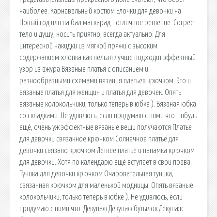
наиболее. Карнавальный костюм Елочки для девочки на
Новый год или на бал маскарад - отличное решение. Согреет
тело и душу, носить приятно, всегда актуально. Для
интересной накидки из мягкой пряжи с высоким
содержанием хлопка как нельзя лучше подходит эффектный
узор из ажура Вязаные платья с описанием и
разнообразными схемами вязания платьев крючком. Это и
вязаные платья для женщин и платья для девочек. Опять
вязаные колокольчики, только теперь в юбке ). Вязаная юбка
со складками. Не удивлюсь, если придумаю с ними что-нибудь
ещё, очень уж эффектные вязаные вещи получаются Платье
для девочки связанное крючком Солнечное платье для
девочки связано крючком Летнее платье и панамка крючком
для девочки. Хотя по календарю ещё вступает в свои права.
Туника для девочки крючком Очаровательная туника,
связанная крючком для маленькой модницы. Опять вязаные
колокольчики, только теперь в юбке ). Не удивлюсь, если
придумаю с ними что. Декупаж Декупаж бутылок Декупаж