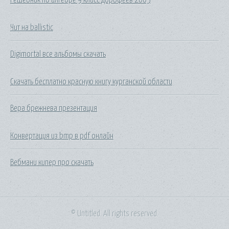
Чит на ballistic
Digimortal все альбомы скачать
Скачать бесплатно красную книгу курганской области
Вера брежнева презентация
Конвертация из bmp в pdf онлайн
Вебмани кипер про скачать
© Untitled. All rights reserved.