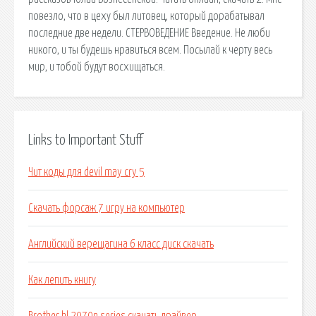
повезло, что в цеху был литовец, который дорабатывал
последние две недели. СТЕРВОВЕДЕНИЕ Введение. Не люби
никого, и ты будешь нравиться всем. Посылай к черту весь
мир, и тобой будут восхищаться.
Links to Important Stuff
Чит коды для devil may cry 5
Скачать форсаж 7 игру на компьютер
Английский верещагина 6 класс диск скачать
Как лепить книгу