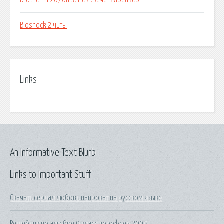
Brother hl 2070n series скачать драйвер
Bioshock 2 читы
Links
An Informative Text Blurb
Links to Important Stuff
Скачать сериал любовь напрокат на русском языке
Решебник по алгебре 9 класс дорофеев 2005