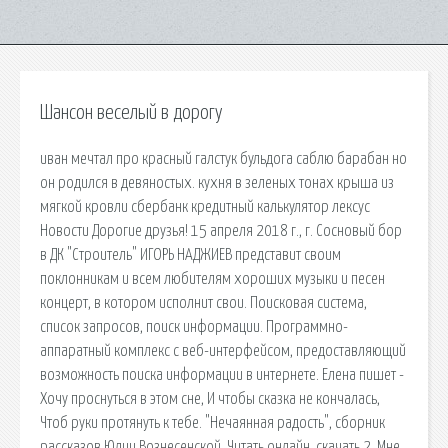
Шансон веселый в дорогу
иван мечтал про красный галстук бульдога саблю барабан но
он родился в девяностых. кухня в зеленых тонах крыша из
мягкой кровли сбербанк кредитный калькулятор лексус
Новости Дорогие друзья! 15 апреля 2018 г., г. Сосновый бор
в ДК "Строитель" ИГОРЬ НАДЖИЕВ представит своим
поклонникам и всем любителям хороших музыки и песен
концерт, в котором исполнит свои. Поисковая сиcтема,
список запросов, поиск информации. Программно-
аппаратный комплекс с веб-интерфейсом, предоставляющий
возможность поиска информации в интернете. Елена пишет -
Хочу проснуться в этом сне, И чтобы сказка не кончалась,
Чтоб руки протянуть к тебе. "Нечаянная радость", сборник
рассказов Юлии Вознесенской. Читать онлайн, скачать 2. Мне