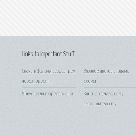
Links to Important Stuff
Скачать фильмы сердца трех
Вязание цветов спицами
через торрент
схемы
Минус когда созреет вишня
Книги по земельному
законодательству