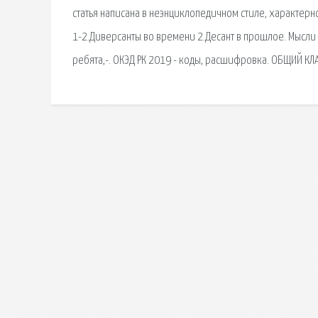
статья написана в неэнциклопедичном стиле, характер
1-2.Диверсанты во времени 2.Десант в прошлое. Мысли в
ребята,-. ОКЭД РК 2019 - коды, расшифровка. ОБЩИЙ 