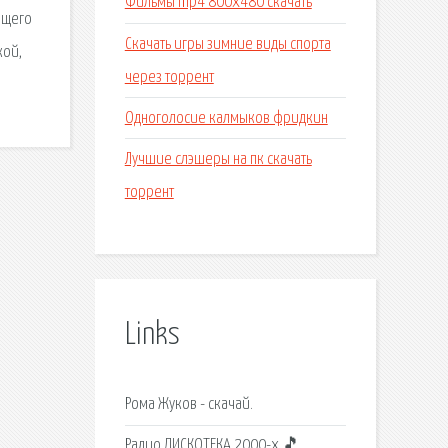
Фильмы mp4 800x480 скачать
ящего
Скачать игры зимние виды спорта
кой,
через торрент
Одноголосие калмыков фридкин
Лучшие слэшеры на пк скачать
торрент
Links
Рома Жуков - скачай.
Радио ДИСКОТЕКА 2000-х 🎵