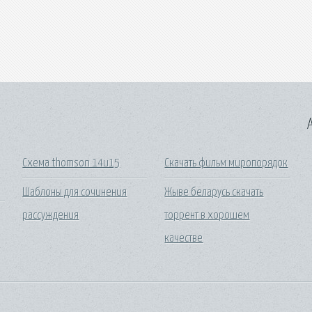
A
Схема thomson 14u15
Скачать фильм миропорядок
Шаблоны для сочинения
Жыве беларусь скачать
рассуждения
торрент в хорошем
качестве