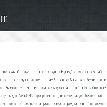
om
тве, скачай новые песни и хиты группы. Радио Дискач 2000-х онлайн - 
дискотек. На музыкальном портале Зайцев.нет Вы можете бесплатно ск
нет Вы можете скачать турецкую музыку бесплатно и без. Игры Стильные
доступны для. iSendSMS - программа, предназначенная для бесплатной от
 сомнения в нейтральности и проверяемости представленной информаци