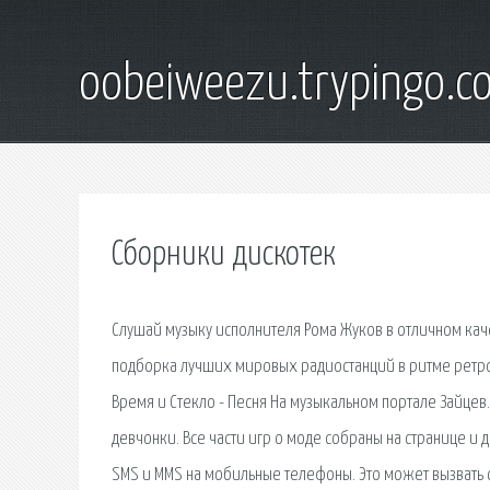
oobeiweezu.trypingo.c
Сборники дискотек
Слушай музыку исполнителя Рома Жуков в отличном качес
подборка лучших мировых радиостанций в ритме ретро 
Время и Стекло - Песня На музыкальном портале Зайцев.
девчонки. Все части игр о моде собраны на странице и 
SMS и MMS на мобильные телефоны. Это может вызвать