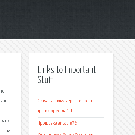
Links to Important
Stuff
это
ачать
Скачать фильм через торрент
трансформеры 1 4
правки
Прошивка airtab e76
и. Эта