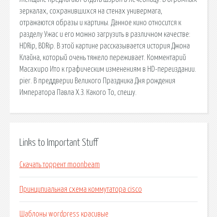
зеркалах, сохранившихся на стенах универмага,
отражаются образы и картины. Данное кино относится к
разделу Ужас и его можно загрузить в различном качестве:
HDRip, BDRip. В этой картине рассказывается история Джона
Клайна, который очень тяжело переживает. Комментарий
Масахиро Ито к графическим изменениям в HD-переиздании.
pier. В преддверии Великого Праздника Дня рождения
Императора Павла Х.З. Какого То, спешу.
Links to Important Stuff
Скачать торрент moonbeam
Принципиальная схема коммутатора cisco
Шаблоны wordpress красивые