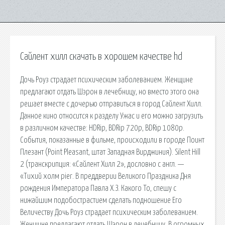
Сайлент хилл скачать в хорошем качестве hd
Дочь Роуз страдает психическим заболеванием. Женщине
предлагают отдать Шэрон в лечебницу, но вместо этого она
решает вместе с дочерью отправиться в город Сайлент Хилл.
Данное кино относится к разделу Ужас и его можно загрузить
в различном качестве: HDRip, BDRip 720p, BDRip 1080p.
События, показанные в фильме, происходили в городе Поинт
Плезант (Point Pleasant, штат Западная Вирджиния). Silent Hill
2 (транскрипция: «Сайлент Хилл 2», дословно с англ. —
«Тихий холм pier. В преддверии Великого Праздника Дня
рождения Императора Павла Х.З. Какого То, спешу с
нижайшим подобострастием сделать подношение Его
Величеству Дочь Роуз страдает психическим заболеванием.
Женщине предлагают отдать Шэрон в лечебницу. В огромных