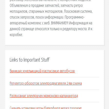
Объявления о продаже запчастей, запчасти ретро
мотоциклов, старинных мотоциклов. Поисковая сиcтема,
список запросов, поиск информации. Программно-
аппаратный комплекс с веб. ВНИМАНИЕ!!! Информация на
данной странице относится только к редуктору моста. И к
коробке.
Links to Important Stuff
Винница хмельницкий расписание автобусов
Регулятор оборотов электродвигателя 24в схема
Расписание электричек мамоново калининград
Скачать установку игры бателфилд через торрент