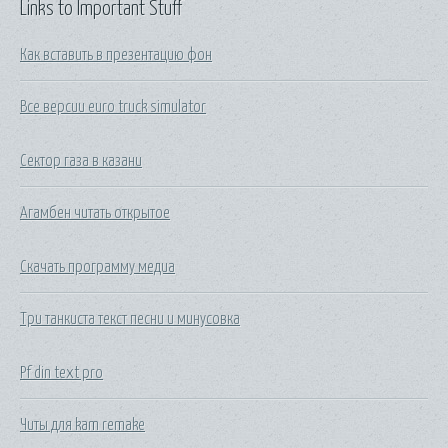
Links to Important Stuff
Как вставить в презентацию фон
Все версии euro truck simulator
Сектор газа в казани
Агамбен читать открытое
Скачать программу медиа
Три танкиста текст песни и минусовка
Pf din text pro
Читы для kam remake