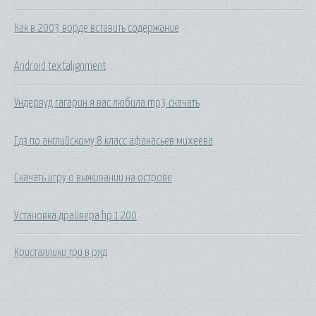
Как в 2003 ворде вставить содержание
Android textalignment
Ундервуд гагарин я вас любила mp3 скачать
Гдз по английскому 8 класс афанасьев михеева
Скачать игру о выживании на острове
Установка драйвера hp 1200
Кристаллики три в ряд