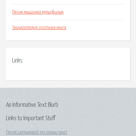
Песня мышонка мультфильм
Энциклопедия охотника книга
Links
An Informative Text Blurb
Links to Important Stuff
Песня салтыковой эти глазки текст