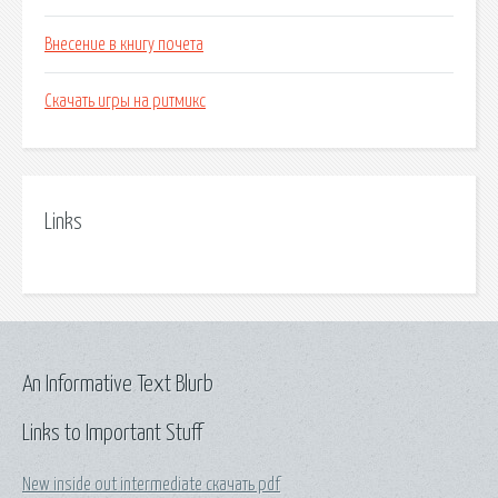
Внесение в книгу почета
Скачать игры на ритмикс
Links
An Informative Text Blurb
Links to Important Stuff
New inside out intermediate скачать pdf