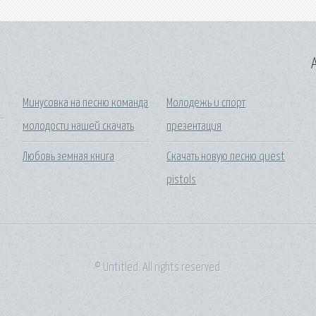
A
Минусовка на песню команда
Молодежь и спорт
молодости нашей скачать
презентация
Любовь земная книга
Скачать новую песню quest
pistols
© Untitled. All rights reserved.