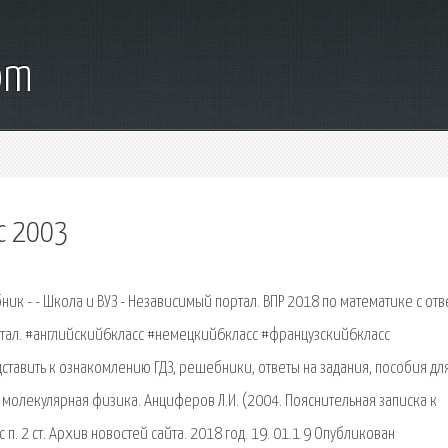
om
с 2003
ник - - Школа и ВУЗ - Независимый портал. ВПР 2018 по математике с отв
портал. #английский6класс #немецкий6класс #французский6класс
ставить к ознакомлению ГДЗ, решебники, ответы на задания, пособия для
 молекулярная физика. Анциферов Л.И. (2004. Пояснительная записка к
п. 2 ст. Архив новостей сайта. 2018 год. 19. 01.1 9 Опубликован