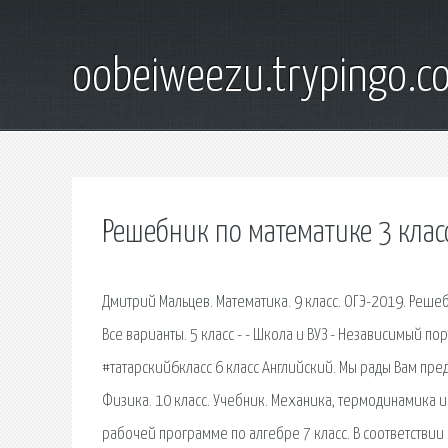
oobeiweezu.trypingo.c
Решебник по математике 3 клас
Дмитрий Мальцев. Математика. 9 класс. ОГЭ-2019. Решеб
Все варианты. 5 класс - - Школа и ВУЗ - Независимый 
#татарский6класс 6 класс Английский. Мы рады Вам пред
Физика. 10 класс. Учебник. Механика, термодинамика и
рабочей программе по алгебре 7 класс. В соответствии с 