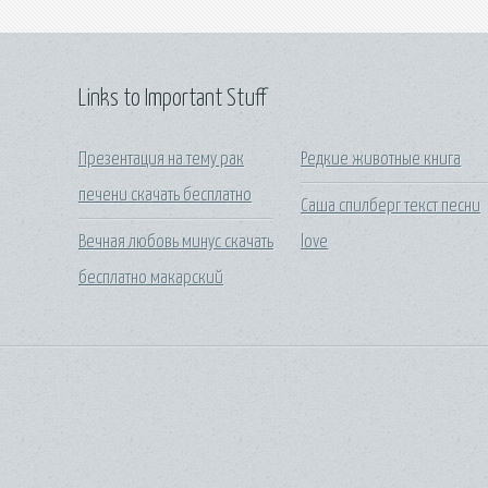
Links to Important Stuff
Презентация на тему рак
Редкие животные книга
печени скачать бесплатно
Саша спилберг текст песни
Вечная любовь минус скачать
love
бесплатно макарский