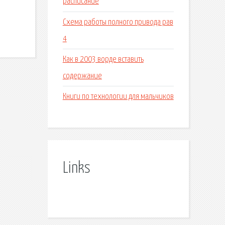
расписание
Схема работы полного привода рав
4
Как в 2003 ворде вставить
содержание
Книги по технологии для мальчиков
Links