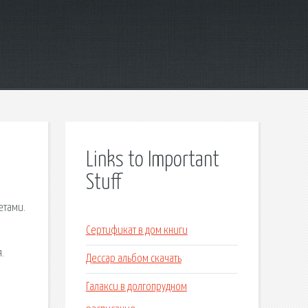
Links to Important
Stuff
етами.
Сертификат в дом книги
.
Дессар альбом скачать
Галакси в долгопрудном