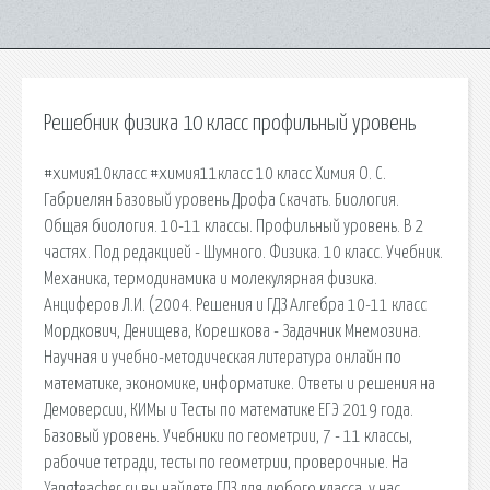
Решебник физика 10 класс профильный уровень
#химия10класс #химия11класс 10 класс Химия О. С.
Габриелян Базовый уровень Дрофа Скачать. Биология.
Общая биология. 10-11 классы. Профильный уровень. В 2
частях. Под редакцией - Шумного. Физика. 10 класс. Учебник.
Механика, термодинамика и молекулярная физика.
Анциферов Л.И. (2004. Решения и ГДЗ Алгебра 10-11 класс
Мордкович, Денищева, Корешкова - Задачник Мнемозина.
Научная и учебно-методическая литература онлайн по
математике, экономике, информатике. Ответы и решения на
Демоверсии, КИМы и Тесты по математике ЕГЭ 2019 года.
Базовый уровень. Учебники по геометрии, 7 - 11 классы,
рабочие тетради, тесты по геометрии, проверочные. На
Yangteacher.ru вы найдете ГДЗ для любого класса, у нас