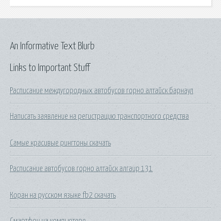
An Informative Text Blurb
Links to Important Stuff
Расписание междугородных автобусов горно алтайск барнаул
Написать заявление на регистрацию транспортного средства
Самые красивые рингтоны скачать
Расписание автобусов горно алтайск алгаир 131
Коран на русском языке fb2 скачать
Смартфон на компьютере