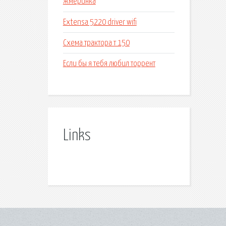
жмеринка
Extensa 5220 driver wifi
Схема трактора т 150
Если бы я тебя любил торрент
Links