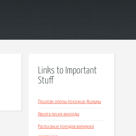
Links to Important
Stuff
Призрак оперы похожие фильмы
Иволга песня аккорды
Расписание поездов вапнярка