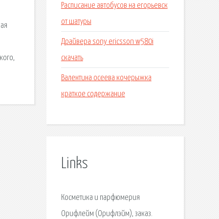
Расписание автобусов на егорьевск
от шатуры
ная
Драйвера sony ericsson w580i
скачать
кого,
Валентина осеева кочерыжка
краткое содержание
Links
Косметика и парфюмерия
Орифлейм (Орифлэйм), заказ.