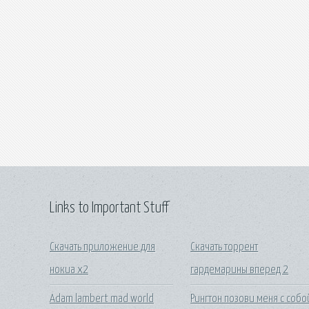
Links to Important Stuff
Скачать приложение для
Скачать торрент
нокиа x2
гардемарины вперед 2
Adam lambert mad world
Рингтон позови меня с собо