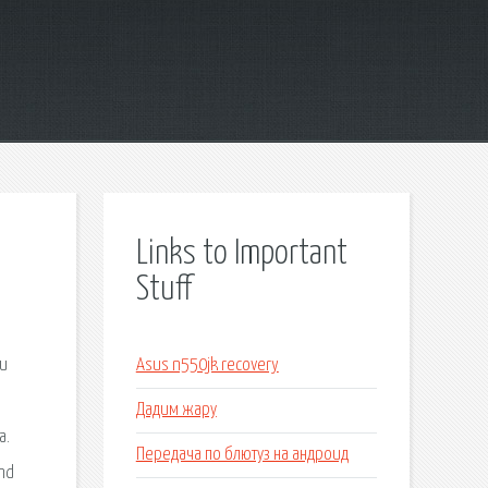
Links to Important
Stuff
ди
Asus n550jk recovery
Дадим жару
а.
Передача по блютуз на андроид
and