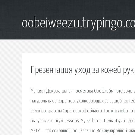
oobeiweezu.trypingo.c
Презентация уход за кожей рук
Макияж Декоративная косметика Орифлэйм - это сочет
натуральных экстрактов, ухаживающих за вашей кожей
салонов красоты Саратовской области. Тот, кто любит и
выпустила книгу «Lessons: My Path to…. Цель: Изучить у
МКТУ — это сокращенное название Международной классиф