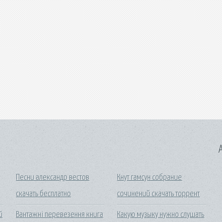
A
Песни александр вестов
Кнут гамсун собрание
скачать бесплатно
сочинений скачать торрент
й
Вантажні перевезення книга
Какую музыку нужно слушать