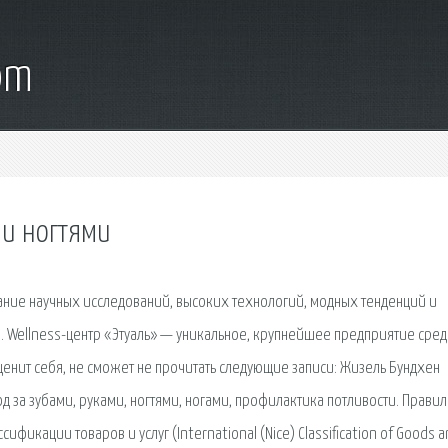
om
 и ногтями
ание научных исследований, высоких технологий, модных тенденций и
. Wellness-центр «Этуаль» — уникальное, крупнейшее предприятие сре
 ценит себя, не сможет не прочитать следующие записи: Жизель Бундхен
ход за зубами, руками, ногтями, ногами, профилактика потливости. Правил
икации товаров и услуг (International (Nice) Classification of Goods 