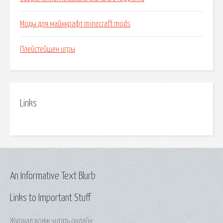
Моды для майнкрафт minecraft mods
Плейстейшен игры
Links
An Informative Text Blurb
Links to Important Stuff
Журнал вояж читать онлайн