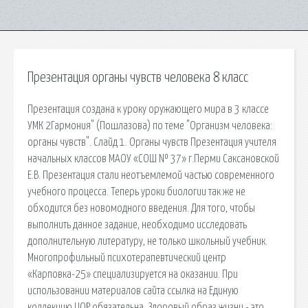
Презентация органы чувств человека 8 класс
Презентация создана к уроку оружающего мира в 3 классе
УМК 2Гармония" (Пошлазова) по теме "Организм человека:
органы чувств". Слайд 1. Органы чувств Презентация учителя
начальных классов МАОУ «СОШ № 37» г.Перми Саксановской
Е.В. Презентация стали неотъемлемой частью современного
учебного процесса. Теперь уроки биологии так же не
обходится без новомодного введения. Для того, чтобы
выполнить данное задание, необходимо исследовать
дополнительную литературу, не только школьный учебник.
Многопрофильный психотерапевтический центр
«Карповка-25» специализируется на оказании. При
использовании материалов сайта ссылка на Единую
коллекцию ЦОР обязательна. Здоровый образ жизни - это