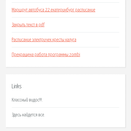
Маршрут автобуса 22 екатеринбург расписание
Закрыть текст в pdf
Расписание электричек кресты калуга
Прекращена работа программы zombi
Links
Классный видос!!!.
Здесь найдется все.