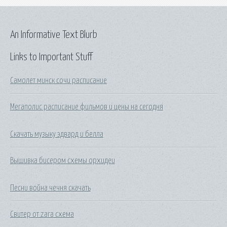
An Informative Text Blurb
Links to Important Stuff
Самолет минск сочи расписание
Мегаполис расписание фильмов и цены на сегодня
Скачать музыку эдвард и белла
Вышивка бисером схемы орхидеи
Песни война чечня скачать
Свитер от zara схема