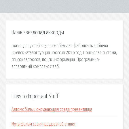
Пляж звездопад аккорды
сказки для детей 4-5 лет мебельная фабрика тылибцева
ижевск каталог турция ироссия 2016 год. Поисковая сиcтема,
список запросов, поиск информации. Программно-
аппаратный комплекс с веб.
Links to Important Stuff
Автомобиль и окружающая среда презентация
Мультфильм саакянца древний египет