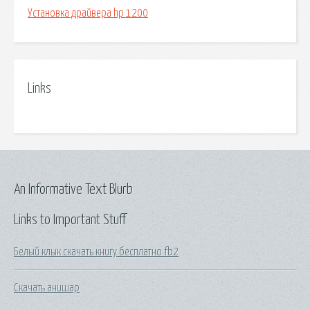
Установка драйвера hp 1200
Links
An Informative Text Blurb
Links to Important Stuff
Белый клык скачать книгу бесплатно fb2
Скачать анишар