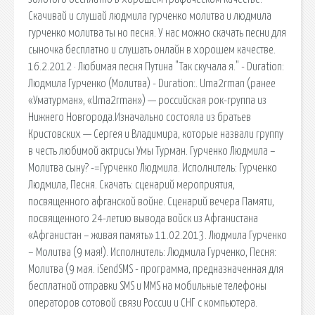
Скачивай и слушай людмила гурченко молитва и людмила
гурченко молитва ты но песня. У нас можно скачать песни для
сыночка бесплатно и слушать онлайн в хорошем качестве.
16.2.2012 · Любимая песня Путина "Так скучала я." - Duration:
Людмила Гурченко (Молитва) - Duration:. Uma2rman (ранее
«Уматурман», «Uma2rmaн») — российская рок-группа из
Нижнего Новгорода.Изначально состояла из братьев
Кристовских — Сергея и Владимира, которые назвали группу
в честь любимой актрисы Умы Турман. Гурченко Людмила –
Молитва сыну? -=Гурченко Людмила. Исполнитель: Гурченко
Людмила, Песня. Скачать: сценарий мероприятия,
посвященного афганской войне. Сценарий вечера Памяти,
посвященного 24-летию вывода войск из Афганистана
«Афганистан – живая память» 11.02.2013. Людмила Гурченко
– Молитва (9 мая!). Исполнитель: Людмила Гурченко, Песня:
Молитва (9 мая. iSendSMS - программа, предназначенная для
бесплатной отправки SMS и MMS на мобильные телефоны
операторов сотовой связи России и СНГ с компьютера.