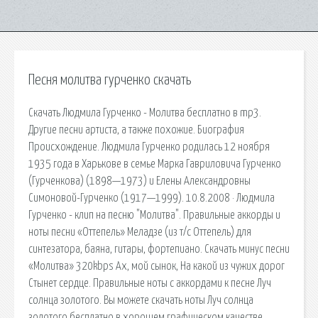
Песня молитва гурченко скачать
Скачать Людмила Гурченко - Молитва бесплатно в mp3.
Другие песни артиста, а также похожие. Биография
Происхождение. Людмила Гурченко родилась 12 ноября
1935 года в Харькове в семье Марка Гавриловича Гурченко
(Гурченкова) (1898—1973) и Елены Александровны
Симоновой-Гурченко (1917—1999). 10.8.2008 · Людмила
Гурченко - клип на песню "Молитва". Правильные аккорды и
ноты песни «Оттепель» Меладзе (из т/с Оттепель) для
синтезатора, баяна, гитары, фортепиано. Скачать минус песни
«Молитва» 320kbps Ах, мой сынок, На какой из чужих дорог
Стынет сердце. Правильные ноты с аккордами к песне Луч
солнца золотого. Вы можете скачать ноты Луч солнца
золотого бесплатно в хорошем графическом качестве.