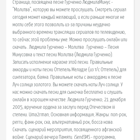
Страница, посвящена песне Гурченко ЛюдмилаМинус -
"Молитва", которую вы можете прослушать. Смотреть сериал
сегодня может каждый желающий, и если раньше многие не
могли себе этого позволить из-за причины неудачно
выбранного времени трансляции сериалов по телевидению,
то сейчас этой проблемы уже. Можно прослушать онлайн или
скачать . Людмила Гурченко – Молитва . Гурченко – Песня
Минусовка и текст песни Молитва (Людмила Гурченко).
Записать исполнение караоке этой песни. Правильные
аккорды и ноты песни Оттепель Меладзе (из т/с Оттепель) для
синтезатора, баяна. Правильные ноты с аккордами к песне
Луч солнца золотого. Вы можете скачать ноты Луч солнца. У
нас можно скачать песни для сыночка бесплатно и слушать
онлайн в хорошем качестве. Людмила Гурченко; 21 декабря
2005, вручение ордена за заслуги перед Отечеством iii
степени. Uma2rman; Основная информация; Жанры: поп-рок,
регги, фанк-рок, ска, альтернативный рок, босса нова.
Скачать: сценарий мероприятия, посвященного афганской
войне. Сценарий вечера Памяти. iSendSMS - программа,