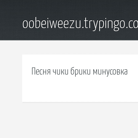
oobeiweezu.trypingo.c
Песня чики брики минусовка