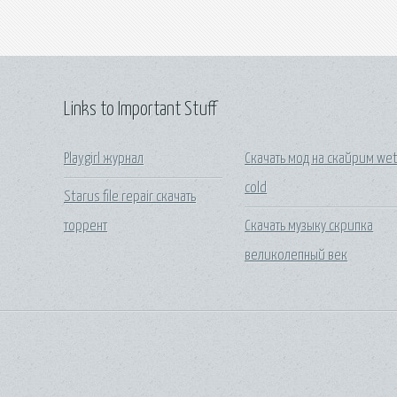
Links to Important Stuff
Playgirl журнал
Скачать мод на скайрим we
cold
Starus file repair скачать
торрент
Скачать музыку скрипка
великолепный век