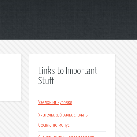
Links to Important
Stuff
Узелок минусовка
Учительский вальс скачать
бесплатно минус