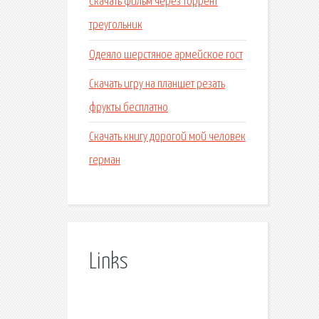
Скачать фильм через торрент
треугольник
Одеяло шерстяное армейское гост
Скачать игру на планшет резать
фрукты бесплатно
Скачать книгу дорогой мой человек
герман
Links