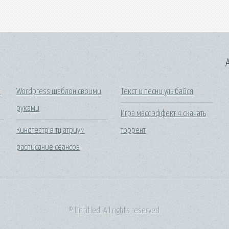
A
t
Wordpress шаблон своими
Текст и песни улыбайся
руками
Игра масс эффект 4 скачать
Кинотеатр в тц атриум
торрент
расписание сеансов
© Untitled. All rights reserved.