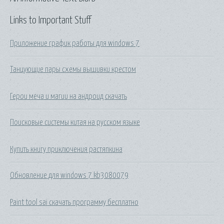
Links to Important Stuff
Приложение график работы для windows 7
Танцующие пары схемы вышивки крестом
Герои меча и магии на андроид скачать
Поисковые системы китая на русском языке
Купить книгу приключения растяпкина
Обновление для windows 7 kb3080079
Paint tool sai скачать программу бесплатно