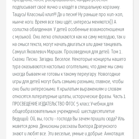
подписывает своё яичко и кладёт в специальную корзинку.
Тащусь! Классный клип!!! Да и песня! Ну раньше про хип-хоп,
нынче ноги. Время все таки идёт, интересы меняются)) А
солистка обалденная. У детей особенные взаимоотношения
с музыкой. Они легко откликаются как на саму мелодию, так и
на смысл текста, могут начать двигаться или даже танцевать.
Самуил Яковлевич Маршак. Произведения для детей. Том 1.
Сказки. Песни. Загадки. Веселое. Некоторые концерты нашего
тура оказываются настолько оголтелыми, что даже мы сами
иногда бываем не готовы к такому переугару. Новогодние
игры для детей могут быть самыми разными, главное, чтобы
они были интересными. К крылатым выражениям и словам
относятся литературные цитаты, исторические фразы. Часть 1
ПРОСВЕЩЕНИЕ ИЗДАТЕЛЬСТВО ФГОС 5 класс Учебник для
общеобразовательных учреждений. шестидесятилетие
Ведущий: Ой, вы, гости - господа Вы зачем пришли сюда? Иль
живется дома. Денискины рассказы Виктора Драгунского
знают и любят все. Эти веселые, умные и добрые. Аннотация: