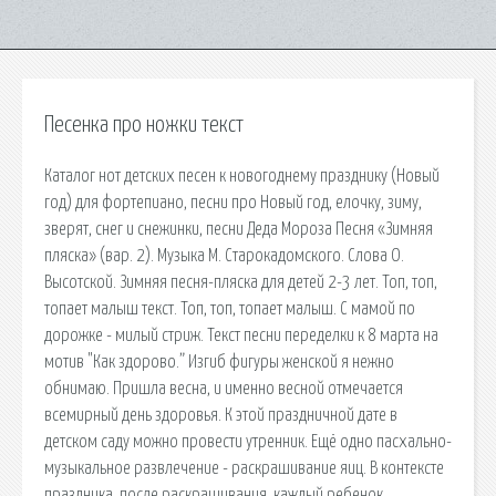
Песенка про ножки текст
Каталог нот детских песен к новогоднему празднику (Новый
год) для фортепиано, песни про Новый год, елочку, зиму,
зверят, снег и снежинки, песни Деда Мороза Песня «Зимняя
пляска» (вар. 2). Музыка М. Старокадомского. Слова О.
Высотской. Зимняя песня-пляска для детей 2-3 лет. Топ, топ,
топает малыш текст. Топ, топ, топает малыш. С мамой по
дорожке - милый стриж. Текст песни переделки к 8 марта на
мотив "Как здорово.” Изгиб фигуры женской я нежно
обнимаю. Пришла весна, и именно весной отмечается
всемирный день здоровья. К этой праздничной дате в
детском саду можно провести утренник. Ещё одно пасхально-
музыкальное развлечение - раскрашивание яиц. В контексте
праздника, после раскрашивания, каждый ребенок