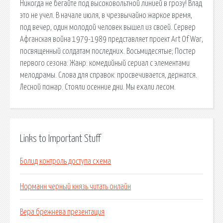
Никогда не бегайте под высоковольтной линией в грозу! Влад
это не учел. В начале июля, в чрезвычайно жаркое время,
под вечер, один молодой человек вышел из своей. Сервер
Афганская война 1979-1989 представляет проект Art Of War,
посвященный солдатам последних. Восьмидесятые; Постер
первого сезона: Жанр: комедийный сериал с элементами
мелодрамы. Слова для справок: просвечивается, держатся.
Лесной пожар. Стояли осенние дни. Мы ехали лесом.
Links to Important Stuff
Болид контроль доступа схема
Норманн черный князь читать онлайн
Вера брежнева презентация