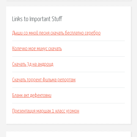
Links to Important Stuff
Дыши со мной песня скачать бесплатно серебро
Колечко мое минус скачать
Скачать 3д на андроид
Скачать торрент фильма репортаж
Бланк акт дефектовки
Презентация маршак 1 класс угомон