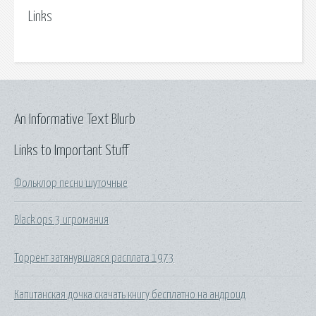
Links
An Informative Text Blurb
Links to Important Stuff
Фольклор песни шуточные
Black ops 3 игромания
Торрент затянувшаяся расплата 1973
Капитанская дочка скачать книгу бесплатно на андроид