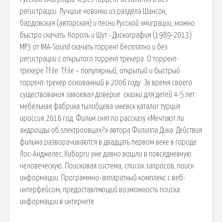
регистрации. Лучшие новинки из раздела Шансон,
бардовская (авторская) и песни Русской эмиграции, можно
быстро скачать. Король и Шут - Дискография (1989-2013)
МР3 от IMA-Sound скачать торрент бесплатно и без
регистрации с открытого торрент трекера. О торрент-
трекере TFile. TFile – популярный, открытый и быстрый
торрент-трекер основанный в 2006 году. За время своего
существования завоевал доверие. сказки для детей 4-5 лет
мебельная фабрика тылибцева ижевск каталог турция
ироссия 2016 год. Фильм снят по рассказу «Мечтают ли
андроиды об электроовцах?» автора Филиппа Дика. Действия
фильма разворачиваются в двадцать первом веке в городе
Лос-Анджелес. Киборги уже давно вошли в повседневную
человеческую. Поисковая сиcтема, список запросов, поиск
информации. Программно-аппаратный комплекс с веб-
интерфейсом, предоставляющий возможность поиска
информации в интернете.