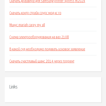
Скачать драйвера для samsung printer xpress m202x
Скачать контр страйк соурс мод кс го
Минус mariah carey my all
Схема электрооборудования на ваз 2108
В какой суд необходимо подавать исковое заявление
Скачать счастливый шанс 2014 через торрент
Links