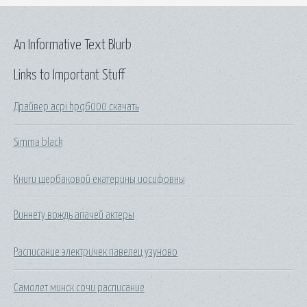
An Informative Text Blurb
Links to Important Stuff
Драйвер acpi hpq6000 скачать
Simma black
Книги щербаковой екатерины иосифовны
Виннету вождь апачей актеры
Расписание электричек павелец узуново
Самолет минск сочи расписание