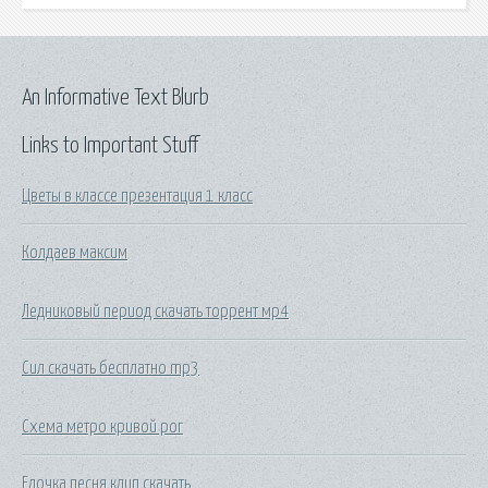
An Informative Text Blurb
Links to Important Stuff
Цветы в классе презентация 1 класс
Колдаев максим
Ледниковый период скачать торрент мр4
Сил скачать бесплатно mp3
Схема метро кривой рог
Елочка песня клип скачать