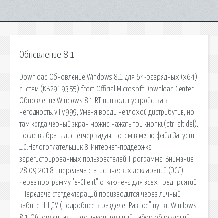
Обновление 8 1
Download Обновление Windows 8.1 для 64-разрядных (x64)
систем (KB2919355) from Official Microsoft Download Center.
Обновление Windows 8.1 RT приводит устройства в
негодность. villy999, Уменя вроди неплохой дистрибутив, но
там когда черный экран можно нажать три кнопки(ctrl alt del),
после выбрать диспетчер задач, потом в меню файл Запусти.
1С:Налогоплательщик 8. Интернет-поддержка
зарегистрированных пользователей. Программа. Внимание !
28.09.2018г. передача статистических деклараций (ЭСД)
через программу "e-Client" отключена для всех предприятий
! Передача статдеклараций производится через личный
кабинет НЦЭУ (подробнее в разделе "Разное" пункт. Windows
8.1 Обновленная — это накопительный набор обновлений