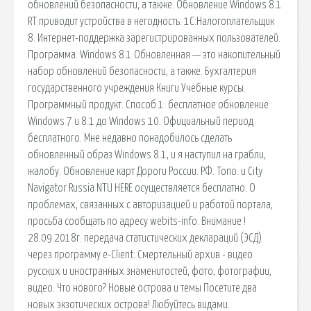
обновлений безопасности, а также. Обновление Windows 8.1
RT приводит устройства в негодность. 1С:Налогоплательщик
8. Интернет-поддержка зарегистрированных пользователей.
Программа. Windows 8.1 Обновленная — это накопительный
набор обновлений безопасности, а также. Бухгалтерия
государственного учреждения Книги Учебные курсы.
Программный продукт. Способ 1: бесплатное обновление
Windows 7 и 8.1 до Windows 10. Официальный период
бесплатного. Мне недавно понадобилось сделать
обновленный образ Windows 8.1, и я наступил на грабли,
жалобу. Обновление карт Дороги России. РФ. Топо. и City
Navigator Russia NTU HERE осуществляется бесплатно. О
проблемах, связанных с авторизацией и работой портала,
просьба сообщать по адресу webits-info. Внимание !
28.09.2018г. передача статистических деклараций (ЭСД)
через программу e-Client. Смертельный архив - видео
русских и иностранных знаменитостей, фото, фотографии,
видео. Что нового? Новые острова и темы Посетите два
новых экзотических острова! Любуйтесь видами.