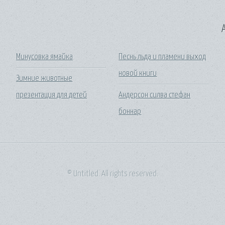
A
Минусовка ямайка
Песнь льда и пламени выход
новой книги
Зимние животные
4
презентация для детей
Андерсон силва стефан
боннар
© Untitled. All rights reserved.