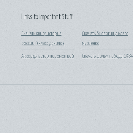
Links to Important Stuff
Скачать книгу история
Скачать биология 7 класс
россии 9 класс данилов
мусиенко
Аккорды ветер перемен цой
Скачать фильм победа 198