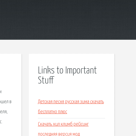
Links to Important
Stuff
м
ошел в
Детская песня русская зима скачать
еля,
бесплатно плюс
с.
Скачать хил климб рейсинг
последняя версия мод