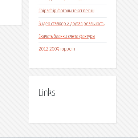
Chipachip фотоны текст песни
Видео сталкер 2 другая реальность
Скачать бланки счета фактуры
2012 2009 торрент
Links