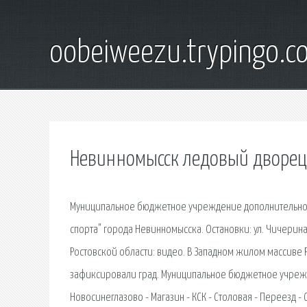
oobeiweezu.trypingo.c
Невинномысск ледовый дворец
Муниципальное бюджетное учреждение дополнительног
спорта" города Невинномысска. Остановки: ул. Чичерина
Ростовской области: видео. В Западном жилом массиве Р
зафиксировали град. Муниципальное бюджетное учрежд
Новосинеглазово - Магазин - КСК - Столовая - Переезд -