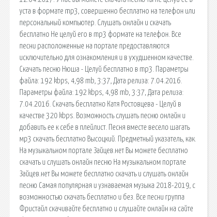
уста в формате mp3, совершенно бесплатно на телефон или
персональный компьютер. Слушать онлайн и скачать
бесплатно Не целуй его в mp3 формате на телефон. Все
песни расположенные на портале предоставляются
исключительно для ознакомления и в ухудшенном качестве.
Скачать песню Нюша - Целуй бесплатно в mp3. Параметры
файла: 192 kbps, 4,98 mb, 3:37, Дата релиза: 7.04.2016.
Параметры файла: 192 kbps, 4,98 mb, 3:37, Дата релиза:
7.04.2016. Скачать бесплатно Катя Ростовцева - Целуй в
качестве 320 kbps. Возможность слушать песню онлайн и
добавить ее к себе в плейлист. Песня вместе весело шагать
мр3 скачать бесплатно Высоцкий. Предметный указатель, как.
На музыкальном портале Зайцев.нет Вы можете бесплатно
скачать и слушать онлайн песню На музыкальном портале
Зайцев.нет Вы можете бесплатно скачать и слушать онлайн
песню Самая популярная и узнаваемая музыка 2018-2019, с
возможностью скачать бесплатно и без. Все песни группа
Фристайл скачивайте бесплатно и слушайте онлайн на сайте