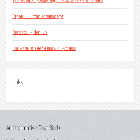
Таможенная декларация на вывоз валюты бланк
Страшный старик лавкрафт
Dark soul 3 denuvo
Как жаль что неба высь минусовка
Links
An Informative Text Blurb