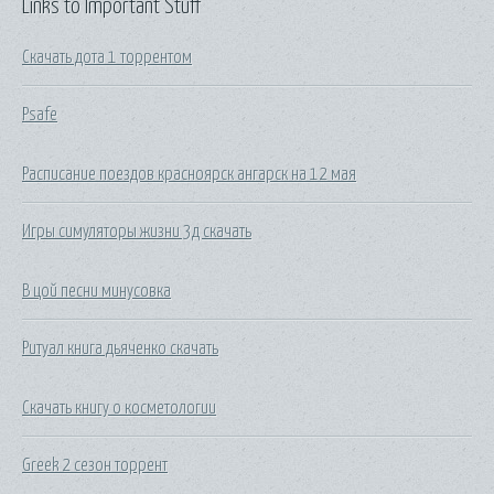
Links to Important Stuff
Скачать дота 1 торрентом
Psafe
Расписание поездов красноярск ангарск на 12 мая
Игры симуляторы жизни 3д скачать
В цой песни минусовка
Ритуал книга дьяченко скачать
Скачать книгу о косметологии
Greek 2 сезон торрент