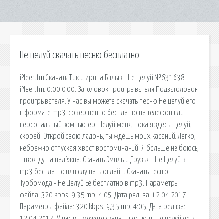
Не целуй скачать песню бесплатно
iPleer.fm Скачать Тик и Ирина Билык - Не целуй №631638 -
iPleer.fm. 0:00 0:00. Заголовок проигрывателя Подзаголовок
проигрывателя. У нас вы можете скачать песню Не целуй его
в формате mp3, совершенно бесплатно на телефон или
персональный компьютер. Целуй меня, пока я здесь! Целуй,
скорей! Открой свою ладонь, ты ждёшь моих касаний. Легко,
небрежно отпуская хвост воспоминаний. Я больше не боюсь,
- твоя душа надёжна. Скачать Эмиль и Друзья - Не Целуй в
mp3 бесплатно или слушать онлайн. Скачать песню
Турбомода - Не Целуй Её бесплатно в mp3. Параметры
файла: 320 kbps, 9,35 mb, 4:05, Дата релиза: 12.04.2017.
Параметры файла: 320 kbps, 9,35 mb, 4:05, Дата релиза:
12.04.2017. У нас вы можете скачать песню ты не целуй ее в