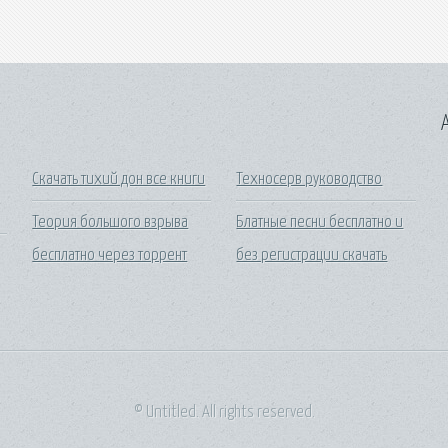
A
Скачать тихий дон все книги
Техносерв руководство
Теория большого взрыва
Блатные песни бесплатно и
бесплатно через торрент
без регистрации скачать
© Untitled. All rights reserved.