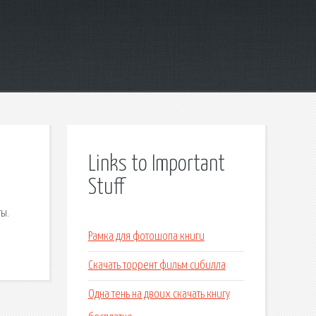
Links to Important
Stuff
ы.
Рамка для фотошопа книги
Скачать торрент фильм сибилла
Одна тень на двоих скачать книгу