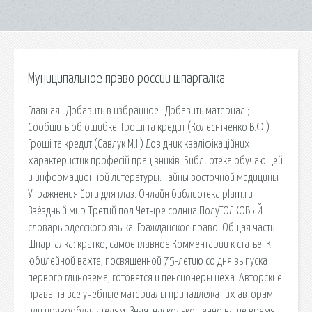
Муниципальное право россии шпаргалка
Главная ; Добавить в избранное ; Добавить материал ;
Сообщить об ошибке. Гроші та кредит (Колесніченко В.Ф.)
Гроші та кредит (Савлук М.І.) Довідник кваліфікаційних
характеристик професій працівників. Библиотека обучающей
и информационной литературы. Тайны восточной медицины
Упражнения йоги для глаз. Онлайн библиотека plam.ru
Звёздный мир Третий пол Четыре солнца ПолуТОЛКОВЫЙ
словарь одесского языка. Гражданское право. Общая часть.
Шпаргалка: кратко, самое главное Комментарии к статье. К
юбилейной вахте, посвященной 75-летию со дня выпуска
первого глинозема, готовятся и пенсионеры цеха. Авторские
права на все учебные материалы принадлежат их авторам
или правообладателям. Зная, насколько ценно ваше время,