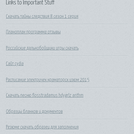
Links to Important Stuff
Скачать тайны следствия 8 сезон 1 серия
Планоплан программа отзывы
Российские дальнобойщики игры скачать
Сайт cydia
Расписание электричек краматорск изюм 2015
Скачать песню flosstradamus hdygrlz anthm
Образцы бланков и документов
Резюме скачать образец для заполнения