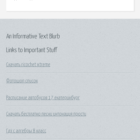
An Informative Text Blurb
Links to Important Stuff
Скачать ricochet xtreme
Фотошоп список
Расписание автобусов 17 екатеринбург
Скачать бесплатно песни интонация прости
Гдз с алгебры 8 класс