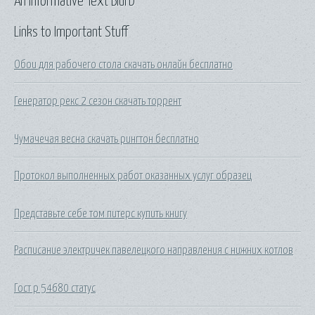
An Informative Text Blurb
Links to Important Stuff
Обои для рабочего стола скачать онлайн бесплатно
Генератор рекс 2 сезон скачать торрент
Чумачечая весна скачать рингтон бесплатно
Протокол выполненных работ оказанных услуг образец
Представьте себе том питерс купить книгу
Расписание электричек павелецкого направления с нижних котлов
Гост р 54680 статус