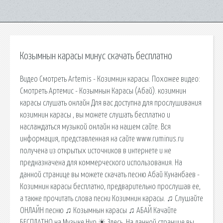
Козымнын карасы минус скачать бесплатно
Видео Смотреть Artemis - Козимнин карасы. Похожее видео:
Смотреть Артемис - Козымнын Карасы (Абай). козимнин
карасы слушать онлайн Для вас доступна для прослушивания
козимнин карасы , вы можете слушать бесплатно и
наслаждаться музыкой онлайн на нашем сайте. Вся
информация, представленная на сайте www.ruminus.ru
получена из открытых источников в интернете и не
предназначена для коммерческого использования. На
данной странице вы можете скачать песню Абай Кунанбаев -
Козимнин карасы бесплатно, предварительно прослушав ее,
а также прочитать слова песни Козимнин карасы. ♫ Слушайте
ОНЛАЙН песню ♫ Козымнын карасы ♫ АБАЙ Качайте
БЕСПЛАТНО на Музыке Нур ☀ Здесь. На данной странице вы