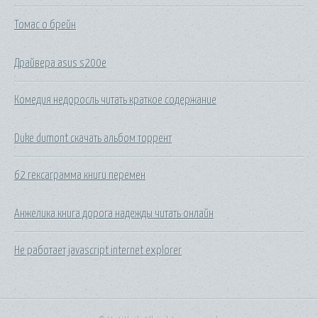
Томас о брейн
Драйвера asus s200e
Комедия недоросль читать краткое содержание
Duke dumont скачать альбом торрент
62 гексаграмма книги перемен
Анжелика книга дорога надежды читать онлайн
Не работает javascript internet explorer