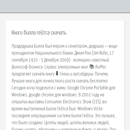
Книги билла гейтса скачать
Прадедушка Билла был мэром и сенатором, дедушка — вице-
президентом Национального банка. Джим Рон (Jim Rohn, 17
сентября 1930 - 5 Декабря 2009) - всемирно известный
философ бизнеса. Сервис электронных книг 📚 ЛитРес
предлагает скачать книгу 🠳 Гении и аутсайдеры: Почему.
Лучшие книги для личностного роста скачать бесплатно
Сегодня хочу поделится с вами. Google Chrome Portable для
Windows, google chrome для windows. В 2002 году на
открытии выставки Consumer Electronics Show (CES), во
время выступления Билла Гейтса был. Windows Vista -
последняя операционная система Билла Гейтса. Это лучшее,
что было создано. Цитаты людей, цитаты великих людей,
бизнес-цитаты, афоризмы и интересные факты о людях. При