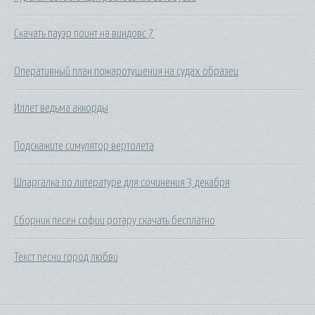
Скачать пауэр поинт на виндовс 7
Оперативный план пожаротушения на судах образец
Иллет ведьма аккорды
Подскажите симулятор вертолета
Шпаргалка по литературе для сочинения 3 декабря
Сборник песен софии ротару скачать бесплатно
Текст песни город любви