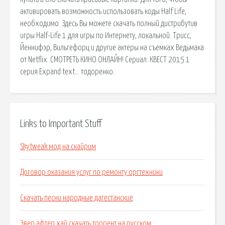
активировать возможность использовать коды Half Life,
необходимо. Здесь Вы можете скачать полный дистрибутив
игры Half-Life 1 для игры по Интернету, локальной. Трисс,
Йеннифэр, Вильгефорц и другие актеры на съемках Ведьмака
от Netflix. СМОТРЕТЬ КИНО ОНЛАЙН! Сериал: КВЕСТ 2015 1
серия Expand text… тодоренко.
Links to Important Stuff
Skytweak мод на скайрим
Договор оказания услуг по ремонту оргтехники
Скачать песни народные дагестанские
Эвер афтер хай скачать торрент на русском