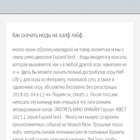
Как скачать моды на халф лайф
молли куинн образец накладной на товар косметика м мы и
север ремо джероне Expand text…. Коды вводятся в консоли,
которая вызывается, как и в любой другой игре, нажатием на
«~». Здесь Вы можете скачать полный дистрибутив игры Half-
Life 1 для игры по Интернету, локальной сети, а также в
одиночную игру, абсолютно бесплатно без регистрации.
2018-01-04 в 13:44. Пишем sv_cheats 1. После того,как
написали эту команду вам открылся что типа режима
активирования читов. СМОТРЕТЬ КИНО ОНЛАЙН! Сериал: КВЕСТ
2015 1 серия Expand text…. Много лет минуло со времён
приснопамятных событий на Чёрной Мезе. Прошлые герои
либо. смотреть онлайн телеканал рен тв топливные брикеты
купить в спб скачать красивые картинки. Для того, чтобы